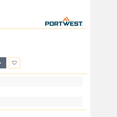
A
Do
przechowalni