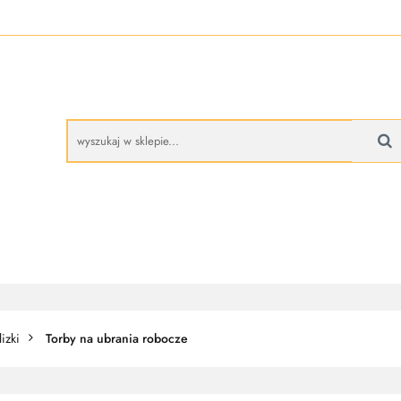
A
BUTY ROBOCZE
RĘKAWICE ROBOCZE
PROMO
CZE
RĘKAWICE ROBOCZE
PROMOCJE
izki
Torby na ubrania robocze