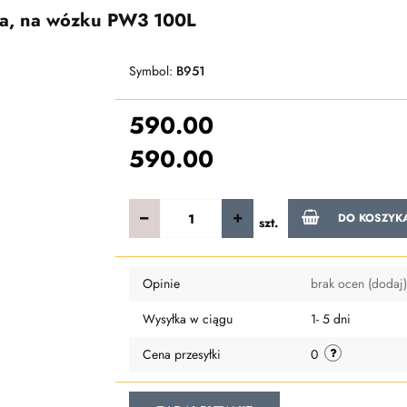
na, na wózku PW3 100L
Symbol:
B951
590.00
590.00
DO KOSZYK
szt.
Opinie
brak ocen
(dodaj)
Wysyłka w ciągu
1- 5 dni
Cena przesyłki
0