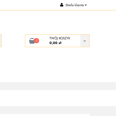
Strefa klienta
CJE
KONTAKT
Zaloguj się
Zarejestruj się
Dodaj zgłoszenie
TWÓJ KOSZYK
0
0,00 zł
KONTAKT
O NAS