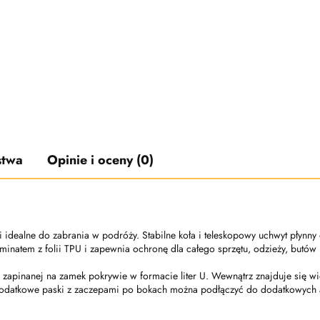
stwa
Opinie i oceny (0)
 idealne do zabrania w podróży. Stabilne koła i teleskopowy uchwyt płynny 
minatem z folii TPU i zapewnia ochronę dla całego sprzętu, odzieży, butów
i zapinanej na zamek pokrywie w formacie liter U. Wewnątrz znajduje się w
 Dodatkowe paski z zaczepami po bokach można podłączyć do dodatkowych 