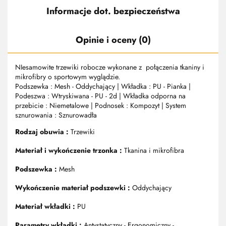
Informacje dot. bezpieczeństwa
Opinie i oceny (0)
NIesamowite trzewiki robocze wykonane z połączenia tkaniny i
mikrofibry o sportowym wyglądzie.
Podszewka : Mesh - Oddychający | Wkładka : PU - Pianka |
Podeszwa : Wtryskiwana - PU - 2d | Wkładka odporna na
przebicie : Niemetalowe | Podnosek : Kompozyt | System
sznurowania : Sznurowadła
Rodzaj obuwia :
Trzewiki
Materiał i wykończenie trzonka :
Tkanina i mikrofibra
Podszewka :
Mesh
Wykończenie materiał podszewki :
Oddychający
Materiał wkładki :
PU
Parametry wkładki :
Antystatyczny - Ergonomiczny -