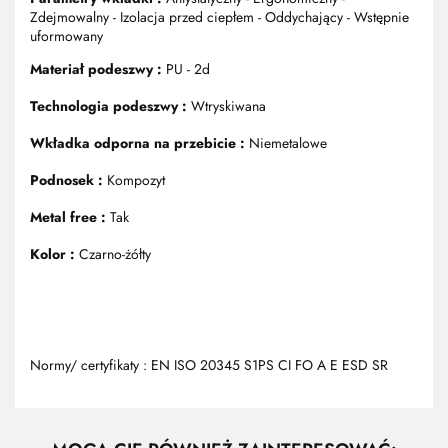
Zdejmowalny - Izolacja przed ciepłem - Oddychający - Wstępnie
uformowany
Materiał podeszwy :
PU - 2d
Technologia podeszwy :
Wtryskiwana
Wkładka odporna na przebicie :
Niemetalowe
Podnosek :
Kompozyt
Metal free :
Tak
Kolor :
Czarno-żółty
Normy/ certyfikaty : EN ISO 20345 S1PS CI FO A E ESD SR