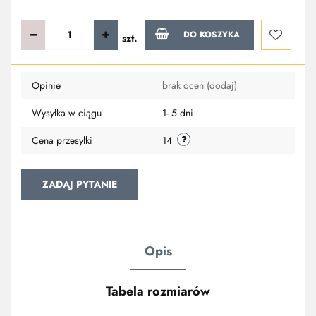
DO KOSZYKA
szt.
Do
Opinie
brak ocen
(dodaj)
przechowa
Wysyłka w ciągu
1- 5 dni
Cena przesyłki
14
ZADAJ PYTANIE
Opis
Tabela rozmiarów