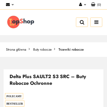
(
0
)
Zaloguj się
Zarejestruj się
Dodaj zgłoszenie
Strona główna
Buty robocze
Trzewiki robocze
Delta Plus SAULT2 S3 SRC – Buty
Robocze Ochronne
POLECAMY
BESTSELLER