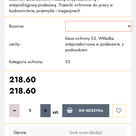
antypoślizgową podeszwą. Trzewiki ochronne do pracy w
budownictwie, przemyśle i magazynach
Rozmiar
klasa ochrony S3, Wkładka
cechy:
antyprzebiciowa w podeszwie, z
podnoskiem
Kategoria ochrony:
S3
218.60
218.60
DO KOSZYKA
szt.
Do
Opinie
brak ocen
(dodaj)