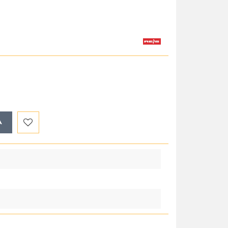
A
Do
przechowalni