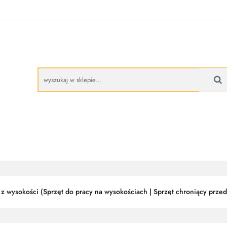
A
BUTY ROBOCZE
RĘKAWICE ROBOCZE
PROMO
CZE
RĘKAWICE ROBOCZE
PROMOCJE
z wysokości (Sprzęt do pracy na wysokościach | Sprzęt chroniący prz