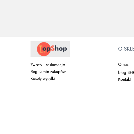
206.29
184.37
134.26
O SKL
O nas
Zwroty i reklamacje
Regulamin zakupów
blog BH
Koszty wysyłki
Kontakt