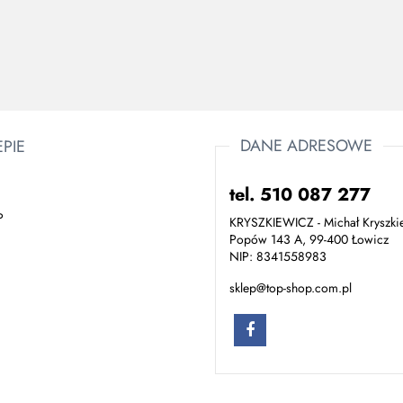
173.89
linkami i
linkami, 1,5 m
342.91
316.75
kar
podwójny,
zatrzaśnikami
z haikiem
karabińczy/2x
oczkowym
hak do
rusztowań
DANE ADRESOWE
EPIE
tel. 510 087 277
P
KRYSZKIEWICZ - Michał Kryszki
Popów 143 A, 99-400 Łowicz
NIP: 8341558983
sklep@top-shop.com.pl