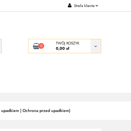
Strefa klienta
CJE
KONTAKT
Zaloguj się
Zarejestruj się
Dodaj zgłoszenie
TWÓJ KOSZYK
0
0,00 zł
KONTAKT
O NAS
ed upadkiem | Ochrona przed upadkiem)