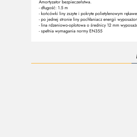
Amortyzator bezpieczeństwa.
- długość: 1.5 m
- końcówki liny zszyte i pokryte polietylenowym ręk
- po jednej stronie liny pochłaniacz energii wyposaż
- lina rdzeniowo-oplotowa o średnicy 12 mm wyposażo
- spełnia wymagania normy EN355
AMORTYZATOR
AMORTYZATOR
AMORTYZATOR
A