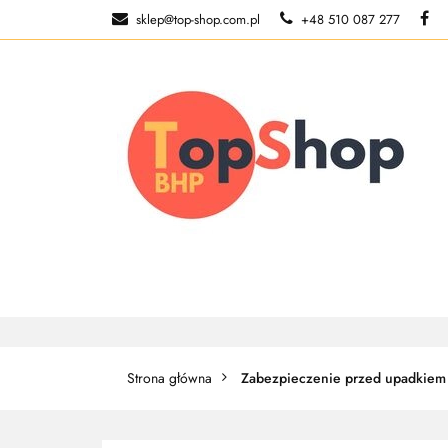
sklep@top-shop.com.pl
+48 510 087 277
ODZIEŻ ROBOCZ
O NAS
ODZIEŻ ROBOCZA
BUTY ROBO
Strona główna
Zabezpieczenie przed upadkiem 