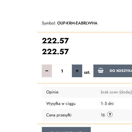
Symbol:
OUP-KRM-EABRLWHA
222.57
222.57
DO KOSZYK
szt.
Opinie
brak ocen
(dodaj)
Wysyłka w ciągu
1- 5 dni
Cena przesyłki
16