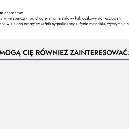
awem ochronnym
ony w karabińczyk, po drugiej stronie stalowy hak oczkowy do rusztowań
na w zielono-czarny wskaźnik sygnalizujący zużycie materiału, wytrzymała 
MOGĄ CIĘ RÓWNIEŻ ZAINTERESOWAĆ
EAFWL -
MORTYZATOR
Amortyzator
Amortyzator
Amortyzator
bezpieczeństwa
bezpieczeństwa
A
taśmowy
z dwiema
z dwiema
li
1,5m
309.17