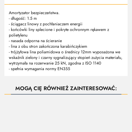
Amortyzator bezpieczeństwa.
- długość: 1.5 m
- ściągacz linowy z pochłaniaczem energii
- końcówki liny splecione i pokryte ochronnym rękawem z
polietylenu
- nasada odporna na ścieranie
- lina z obu stron zakończona karabińczykiem
- trójżyłowa lina poliamidowa o średnicy 12mm wyposażona we
wskaźnik zielony i czarny sygnalizujący stopień zużycia materiału,
wytrzymała na rozerwanie 25 kN, zgodna z ISO 1140
- spełnia wymagania normy EN355
MOGĄ CIĘ RÓWNIEŻ ZAINTERESOWAĆ: