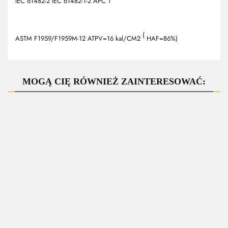
IEC 61482-2 IEC 61482-1-2 APC 1
(
ASTM F1959/F1959M-12 ATPV=16 kal/CM2
HAF=86%)
MOGĄ CIĘ RÓWNIEŻ ZAINTERESOWAĆ:
BIZFLAM Ubranie
BIZFLAME Ubranie
Bluza 3w1
antyelektrostatyczna,
antyelektrostatyczna,
antyelektrostatyczna,
trudnopalne - szare
trudnopalne -
kwasoodporna,