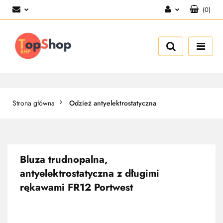
(
0
)
Zaloguj się
Zarejestruj się
Dodaj zgłoszenie
Strona główna
Odzież antyelektrostatyczna
Bluza trudnopalna,
antyelektrostatyczna z długimi
rękawami FR12 Portwest