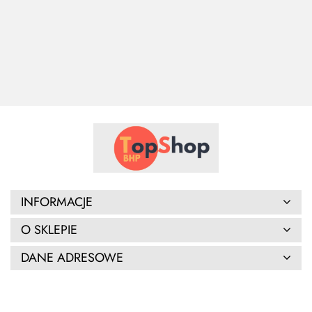
granatowe
spawalnicza
410.00
410.00
200.00
INFORMACJE
O SKLEPIE
DANE ADRESOWE