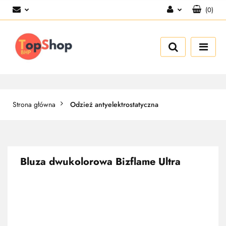
(
0
)
Zaloguj się
Zarejestruj się
Dodaj zgłoszenie
Strona główna
Odzież antyelektrostatyczna
Bluza dwukolorowa Bizflame Ultra