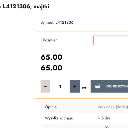
o L4121306, majtki
Symbol:
L4121306
| Rozmiar
65.00
65.00
DO KOSZYK
szt.
Opinie
brak ocen
(dodaj)
Wysyłka w ciągu
1- 5 dni