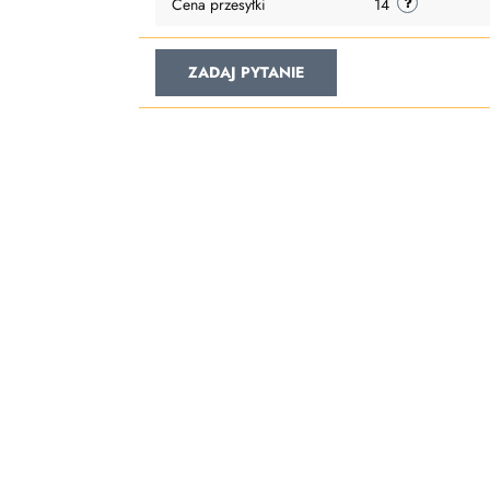
Cena przesyłki
14
ZADAJ PYTANIE