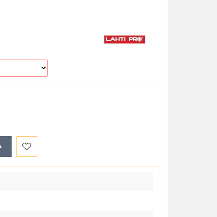
A
Do
przechowalni