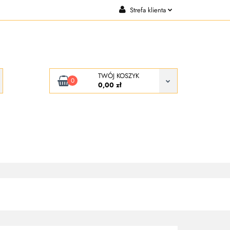
Strefa klienta
CJE
KONTAKT
Zaloguj się
Zarejestruj się
Dodaj zgłoszenie
TWÓJ KOSZYK
0
0,00 zł
KONTAKT
O NAS