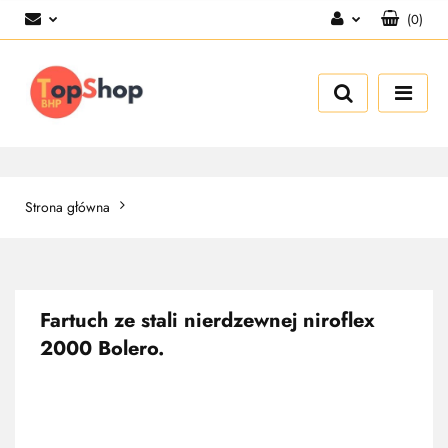
(
0
)
Zaloguj się
Zarejestruj się
Dodaj zgłoszenie
Strona główna
Fartuch ze stali nierdzewnej niroflex
2000 Bolero.