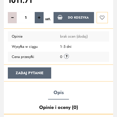
1011.71
DO KOSZYKA
szt.
Do
Opinie
brak ocen
(dodaj)
przechowa
Wysyłka w ciągu
1- 5 dni
Cena przesyłki
0
ZADAJ PYTANIE
Opis
Opinie i oceny (0)