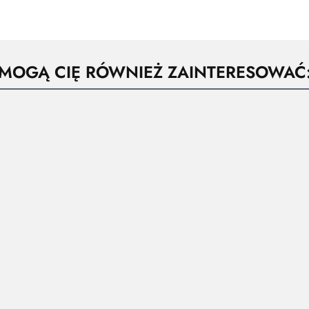
MOGĄ CIĘ RÓWNIEŻ ZAINTERESOWAĆ
KAWNIK
BEZRĘKAWNIK
BEZRĘKAWNIK
BEZRĘKAWNIK
BEZRĘKAW
ONNY
OCHRONNY
OCHRONNY
OCHRONNY
OCHRON
PLANY
OCIEPLANY
OCIEPLANY
OCIEPLANY
OCIEPLA
.05
69.54
69.54
135.81
130.77