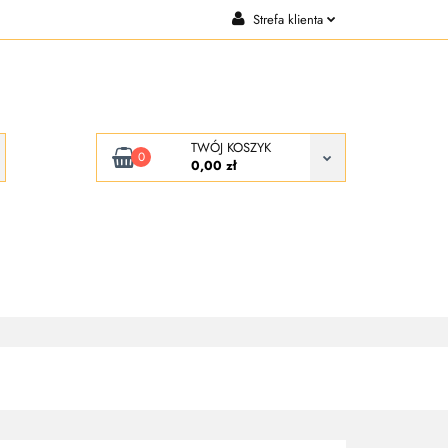
Strefa klienta
CJE
KONTAKT
Zaloguj się
Zarejestruj się
Dodaj zgłoszenie
TWÓJ KOSZYK
0
0,00 zł
KONTAKT
O NAS