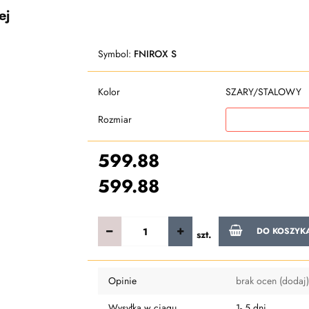
ej
Symbol:
FNIROX S
Kolor
SZARY/STALOWY
Rozmiar
599.88
599.88
DO KOSZYK
szt.
Opinie
brak ocen
(dodaj)
Wysyłka w ciągu
1- 5 dni