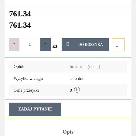
761.34
761.34
DO KOSZYKA
szt.
Do
Opinie
brak ocen
(dodaj)
przechowa
Wysyłka w ciągu
1- 5 dni
Cena przesyłki
0
ZADAJ PYTANIE
Opis