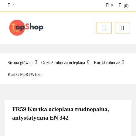
(
0
)
Zaloguj się
Zarejestruj się
Dodaj zgłoszenie
Strona główna
Odzież robocza ocieplana
Kurtki robocze
Kurtki PORTWEST
FR59 Kurtka ocieplana trudnopalna,
antystatyczna EN 342