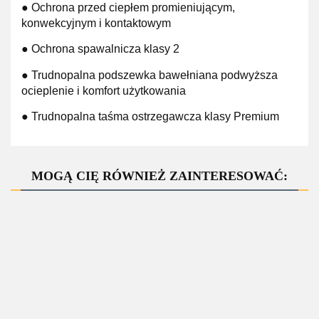
● Ochrona przed ciepłem promieniującym,
konwekcyjnym i kontaktowym
● Ochrona spawalnicza klasy 2
● Trudnopalna podszewka bawełniana podwyższa
ocieplenie i komfort użytkowania
● Trudnopalna taśma ostrzegawcza klasy Premium
MOGĄ CIĘ RÓWNIEŻ ZAINTERESOWAĆ:
ZAPYTAJ O
PRODUKT
OA02
Kurtka
FR41 Kurtka
ZAPYTAJ O PRODUKT
431S Kurtka
zimowa,