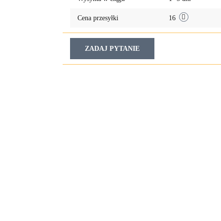
Cena przesyłki
16
ZADAJ PYTANIE