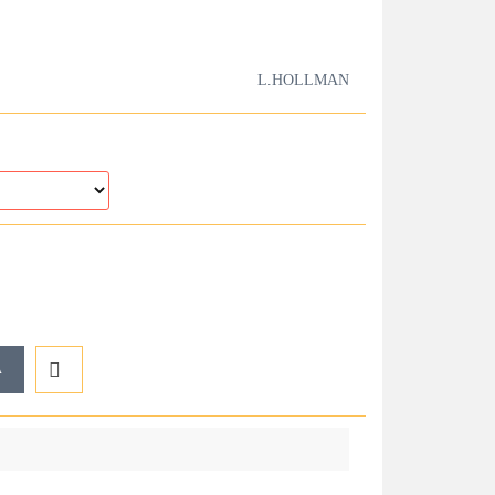
L.HOLLMAN
A
Do
przechowalni