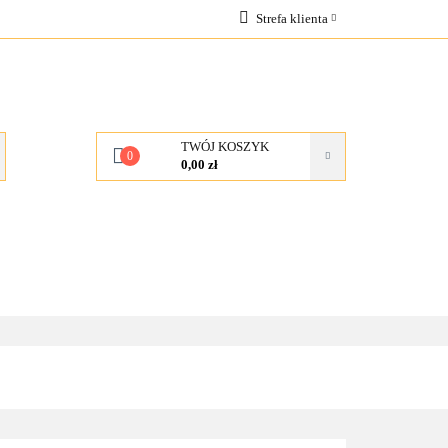
Strefa klienta
OCJE
Zaloguj się
Zarejestruj się
Dodaj zgłoszenie
TWÓJ KOSZYK
0
0,00 zł
KONTAKT
O NAS