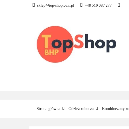
sklep@top-shop.com.pl
+48 510 087 277
ODZIEŻ ROBOCZ
KONTAKT
O N
ODZIEŻ ROBOCZA
BUTY ROBO
Strona główna
Odzież robocza
Kombinezony ro