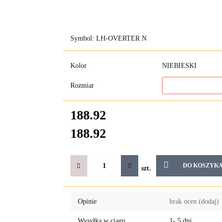
Symbol:
LH-OVERTER N
Kolor
NIEBIESKI
Rozmiar
188.92
188.92
DO KOSZYK
szt.
Opinie
brak ocen
(dodaj)
Wysyłka w ciągu
1- 5 dni