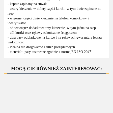
- kaptur zapinany na suwak
- cztery kieszenie w dolnej części kurtki, w tym dwie zapinane na
rzep
- w górnej części dwie kieszenie na telefon komórkowy i
identyfikator
- od wewnątrz dodatkowe trzy kieszenie, w tym jedna na rzep
- dół kurtki oraz rękawy zakończone ściągaczem
- dwa pasy odblaskowe na kurtce i na rękawach gwarantują lepszą
widoczność
- idealna dla drogowców i służb porządkowych
- materiał i pasy testowane zgodnie z normą EN ISO 20471
MOGĄ CIĘ RÓWNIEŻ ZAINTERESOWAĆ:
ZAPYTAJ O
PRODUKT
BENEFIT
BENEFIT
HI VI
HI VI