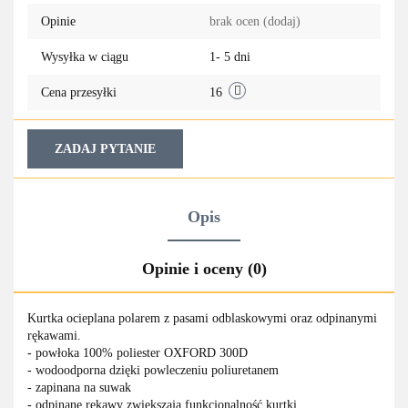
Opinie
brak ocen
(dodaj)
przechowa
Wysyłka w ciągu
1- 5 dni
Cena przesyłki
16
ZADAJ PYTANIE
Opis
Opinie i oceny (0)
Kurtka ocieplana polarem z pasami odblaskowymi oraz odpinanymi
rękawami.
- powłoka 100% poliester OXFORD 300D
- wodoodporna dzięki powleczeniu poliuretanem
- zapinana na suwak
- odpinane rękawy zwiększają funkcjonalność kurtki