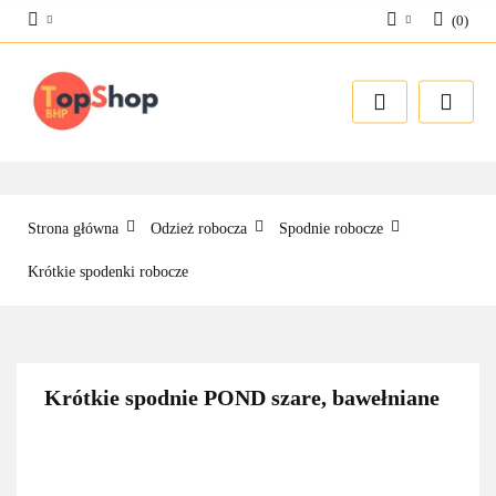
(
0
)
Zaloguj się
Zarejestruj się
Dodaj zgłoszenie
Strona główna
Odzież robocza
Spodnie robocze
Krótkie spodenki robocze
Krótkie spodnie POND szare, bawełniane