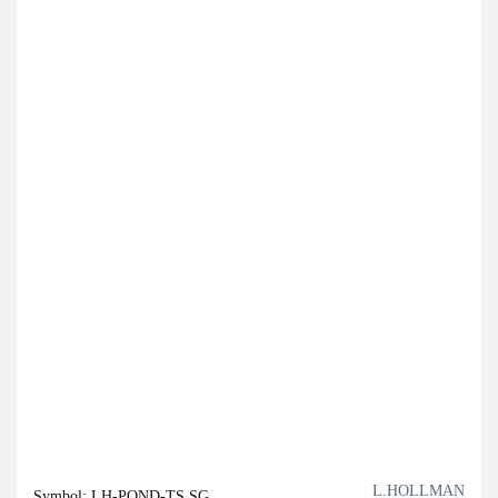
L.HOLLMAN
Symbol:
LH-POND-TS SG