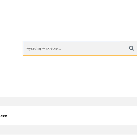
A
BUTY ROBOCZE
RĘKAWICE ROBOCZE
PROMO
CZE
RĘKAWICE ROBOCZE
PROMOCJE
ocze