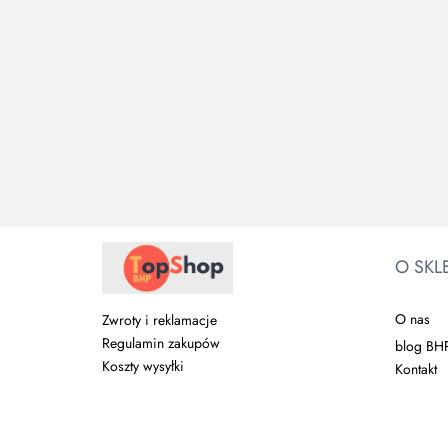
Spodnie
Krótkie
BLUZA
ogrodniczki
spodnie
Cienki
OCHRONNA
POND
POND
spodnie
bawełniane
szare,
206.88
elastan
131.10
171.26
bawełniane
HARVERA
172.12
l.Hollma
O SKL
O nas
Zwroty i reklamacje
Regulamin zakupów
blog BH
Koszty wysyłki
Kontakt