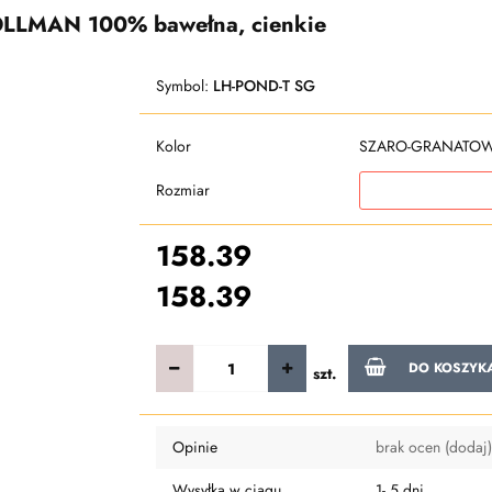
OLLMAN 100% bawełna, cienkie
Symbol:
LH-POND-T SG
Kolor
SZARO-GRANATO
Rozmiar
158.39
158.39
DO KOSZYK
szt.
Opinie
brak ocen
(dodaj)
Wysyłka w ciągu
1- 5 dni