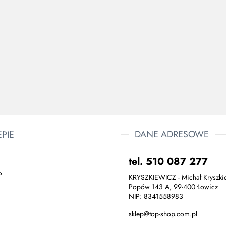
Legginsy
damskie
DRESY
Elastyczne
BALANCE
OCHRONNE
spodnie
 z
65.00
CZARNE
ochronne do
L
Elastyczne spodnie
em
JOGGER
50.75
pasa
137.64
ochronne do pasa
IR
FUSON.
wykonane z
n
d
jeansu, czarne
123.15
DANE ADRESOWE
EPIE
tel. 510 087 277
P
KRYSZKIEWICZ - Michał Kryszki
Popów 143 A, 99-400 Łowicz
NIP: 8341558983
sklep@top-shop.com.pl