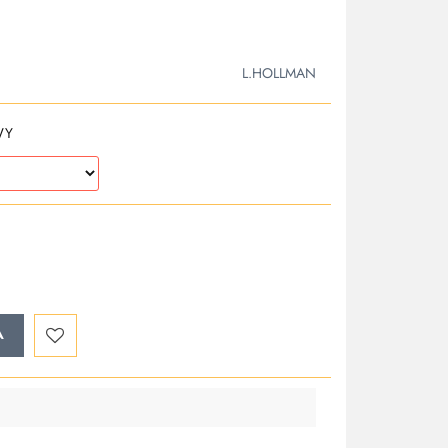
L.HOLLMAN
WY
A
Do
przechowalni