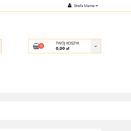
Strefa klienta
CJE
KONTAKT
Zaloguj się
Zarejestruj się
Dodaj zgłoszenie
TWÓJ KOSZYK
0
0,00 zł
KONTAKT
O NAS