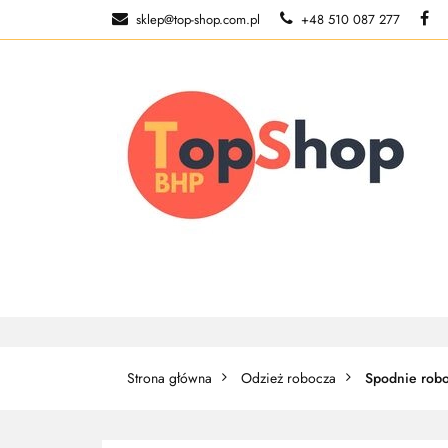
sklep@top-shop.com.pl
+48 510 087 277
ODZIEŻ ROBOCZ
O NAS
ODZIEŻ ROBOCZA
BUTY ROBO
Strona główna
Odzież robocza
Spodnie rob