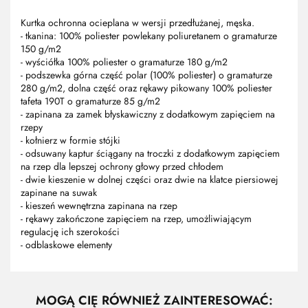
Kurtka ochronna ocieplana w wersji przedłużanej, męska.
- tkanina: 100% poliester powlekany poliuretanem o gramaturze
150 g/m2
- wyściółka 100% poliester o gramaturze 180 g/m2
- podszewka górna część polar (100% poliester) o gramaturze
280 g/m2, dolna część oraz rękawy pikowany 100% poliester
tafeta 190T o gramaturze 85 g/m2
- zapinana za zamek błyskawiczny z dodatkowym zapięciem na
rzepy
- kołnierz w formie stójki
- odsuwany kaptur ściągany na troczki z dodatkowym zapięciem
na rzep dla lepszej ochrony głowy przed chłodem
- dwie kieszenie w dolnej części oraz dwie na klatce piersiowej
zapinane na suwak
- kieszeń wewnętrzna zapinana na rzep
- rękawy zakończone zapięciem na rzep, umożliwiającym
regulację ich szerokości
- odblaskowe elementy
MOGĄ CIĘ RÓWNIEŻ ZAINTERESOWAĆ: