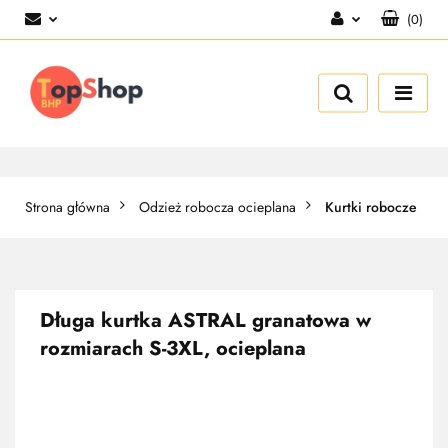
(
0
)
Zaloguj się
Zarejestruj się
Dodaj zgłoszenie
Strona główna
Odzież robocza ocieplana
Kurtki robocze
Długa kurtka ASTRAL granatowa w
rozmiarach S-3XL, ocieplana