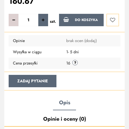
160.67
DO KOSZYKA
szt.
Do
Opinie
brak ocen
(dodaj)
przechowa
Wysyłka w ciągu
1- 5 dni
Cena przesyłki
16
ZADAJ PYTANIE
Opis
Opinie i oceny (0)