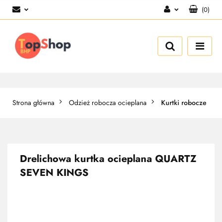
(
0
)
Zaloguj się
Zarejestruj się
Dodaj zgłoszenie
Strona główna
Odzież robocza ocieplana
Kurtki robocze
Drelichowa kurtka ocieplana QUARTZ
SEVEN KINGS