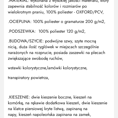
.MATERIAŁ:
wykonana z wysokiej jakości materiału, który
zapewnia stabilność kolorów i rozmiarów po
wielokrotnym praniu,
100% poliester - OXFORD/PCV,
.OCIEPLINA:
100% poliester o gramaturze 200 g/m2,
.PODSZEWKA:
100% poliester 120 g/m2,
.BUDOWA/SZYCIE:
podwójne szwy, szyte mocną
nicią,
duża ilość ryglówek w miejscach szczególnie
narażonych na rozprucie,
posiada zaszewki na plecach
zwiększające swobodę ruchów,
wstawki kolorystyczne,lamówki kolorystyczne,
transpiratory powietrza,
.KIESZENIE:
dwie kieszenie boczne,
kieszeń na
komórkę,
na rękawie dodatkowa kieszeń,
dwie kieszenie
na klatce piersiowej kryte listwą, zapinaną na
napy,
kieszeń napoleońska zapinana na zamek,