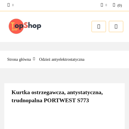
(
0
)
Zaloguj się
Zarejestruj się
Dodaj zgłoszenie
Strona główna
Odzież antyelektrostatyczna
Kurtka ostrzegawcza, antystatyczna,
trudnopalna PORTWEST S773