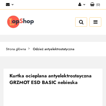
(
0
)
Zaloguj się
Zarejestruj się
Dodaj zgłoszenie
Strona główna
Odzież antyelektrostatyczna
Kurtka ocieplana antyelektrostayczna
GRZMOT ESD BASIC nebieska