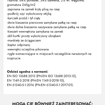
Tkanina: 64% poliester, 34% bawełna, 2% wł. węglowe,
gramatura 245g/m2
-zapinana na zamek kryty plisą na rzep
-podkrój szyi wykończony stójką
-karczek przód i tył cięty
-dwie kieszenie piersiowe zamykane patką na rzep
-dwie dolne kieszenie naszywane zamykane patką na rzep
-kieszeń wewnętrzna zamykana na zamek
-dół kurtki prosty wykończony obrębem
-mankiety ze ściągaczem
-kaptur odpinany
-wewnątrz ocieplina pikowana
-rygle wzmacniające w miejscach szczególnie narażonych na
rozprucie
Odzież zgodna z normami:
EN ISO 13688:2013 (PN-EN ISO 13688:2013-12),
EN 1149-5:2018 (PN-EN 1149-5-2018-10),
EN 61340-5-1:2016 (PN-EN 61340-5-1:2017-01).
MOGĄ CIĘ RÓWNIEŻ ZAINTERESOWAĆ: