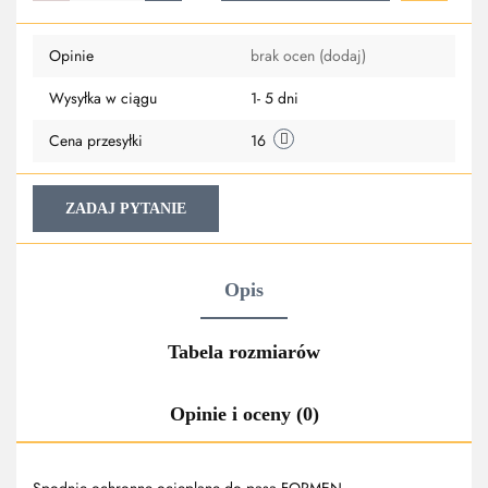
Do
Opinie
brak ocen
(dodaj)
przechowa
Wysyłka w ciągu
1- 5 dni
Cena przesyłki
16
ZADAJ PYTANIE
Opis
Tabela rozmiarów
Opinie i oceny (0)
Spodnie ochronne ocieplane do pasa FORMEN.