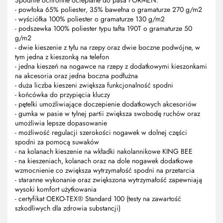
- powłoka 65% poliester, 35% bawełna o gramaturze 270 g/m2
- wyściółka 100% poliester o gramaturze 130 g/m2
- podszewka 100% poliester typu tafta 190T o gramaturze 50
g/m2
- dwie kieszenie z tyłu na rzepy oraz dwie boczne podwójne, w
tym jedna z kieszonką na telefon
- jedna kieszeń na nogawce na rzepy z dodatkowymi kieszonkami
na akcesoria oraz jedna boczna podłużna
- duża liczba kieszeni zwiększa funkcjonalność spodni
- końcówka do przypięcia kluczy
- pętelki umożliwiające doczepienie dodatkowych akcesoriów
- gumka w pasie w tylnej partii zwiększa swobodę ruchów oraz
umożliwia lepsze dopasowanie
- możliwość regulacji szerokości nogawek w dolnej części
spodni za pomocą suwaków
- na kolanach kieszenie na wkładki nakolannikowe KING BEE
- na kieszeniach, kolanach oraz na dole nogawek dodatkowe
wzmocnienie co zwiększa wytrzymałość spodni na przetarcia
- staranne wykonanie oraz zwiększona wytrzymałość zapewniają
wysoki komfort użytkowania
- certyfikat OEKO-TEX® Standard 100 (testy na zawartość
szkodliwych dla zdrowia substancji)