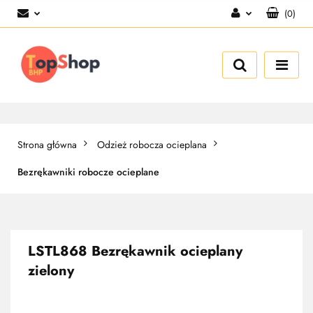
(
0
)
Zaloguj się
Zarejestruj się
Dodaj zgłoszenie
Strona główna
Odzież robocza ocieplana
Bezrękawniki robocze ocieplane
LSTL868 Bezrękawnik ocieplany
zielony