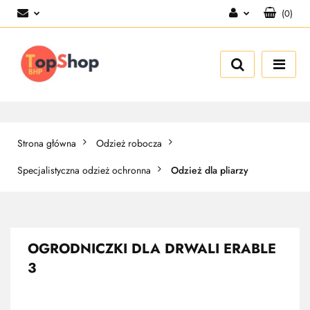
(
0
)
Zaloguj się
Zarejestruj się
Dodaj zgłoszenie
Strona główna
Odzież robocza
Specjalistyczna odzież ochronna
Odzież dla pliarzy
OGRODNICZKI DLA DRWALI ERABLE
3