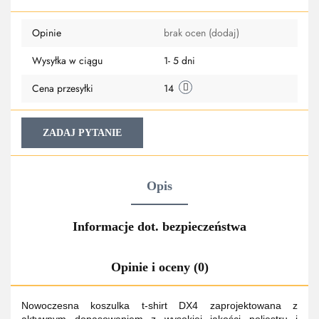
Do
Opinie
brak ocen
(dodaj)
przechowa
Wysyłka w ciągu
1- 5 dni
Cena przesyłki
14
ZADAJ PYTANIE
Opis
Informacje dot. bezpieczeństwa
Opinie i oceny (0)
Nowoczesna koszulka t-shirt DX4 zaprojektowana z
aktywnym dopasowaniem z wysokiej jakości poliestru i