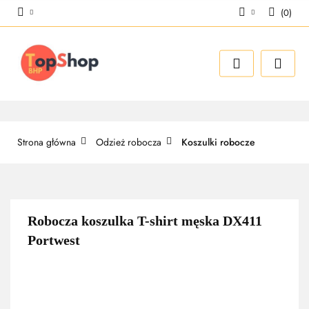
(
0
)
Zaloguj się
Zarejestruj się
Dodaj zgłoszenie
Strona główna
Odzież robocza
Koszulki robocze
Robocza koszulka T-shirt męska DX411
Portwest