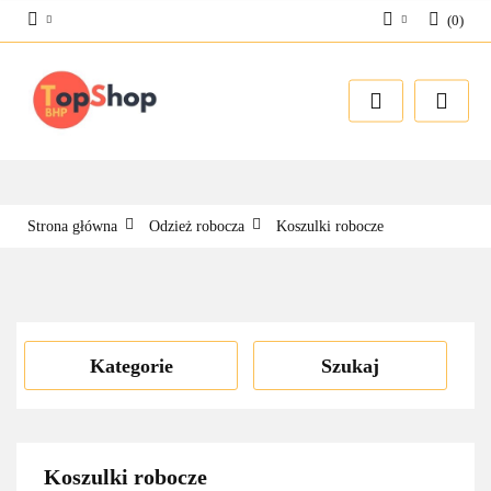
(
0
)
Zaloguj się
Zarejestruj się
Dodaj zgłoszenie
Strona główna
Odzież robocza
Koszulki robocze
Kategorie
Szukaj
Koszulki robocze