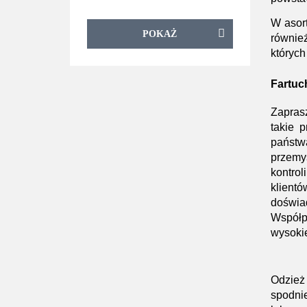
PORTWEST
W asort
POKAŻ
równie
PROS
których
REIS
Fartuc
Zapras
takie 
państwa
przemy
kontro
klient
doświa
Współp
wysokie
Odzież
spodni