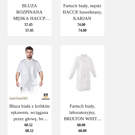
BLUZA
Fartuch biały, męski
ROZPINANA
HACCP, bawełniany,
MĘSKA HACCP,
KARJAN
bawełniana KRAJAN
57.45
74.00
57.45
74.00
Bluza biała z krótkim
Fartuch biały,
rękawem, wciągana
laboratoryjny,
przez głowę, bez
BRIXTON WHITE,
guzików
męski
68.52
68.00
68.52
68.00