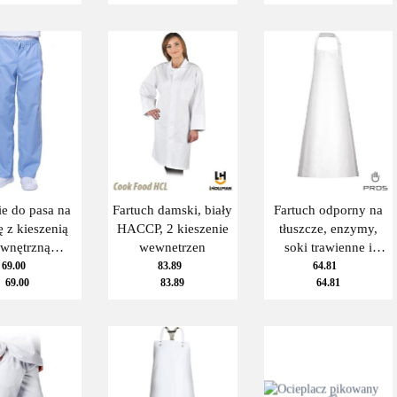
gumkę
dezynfekujące
e do pasa na
Fartuch damski, biały
Fartuch odporny na
 z kieszenią
HACCP, 2 kieszenie
tłuszcze, enzymy,
wnętrzną
wewnetrzen
soki trawienne i
LOFOOD
środki dezynfekujące
69.00
83.89
64.81
69.00
83.89
64.81
iebieskie