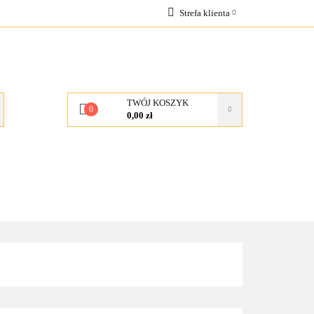
Strefa klienta
OCJE
Zaloguj się
Zarejestruj się
Dodaj zgłoszenie
TWÓJ KOSZYK
0
0,00 zł
KONTAKT
O NAS