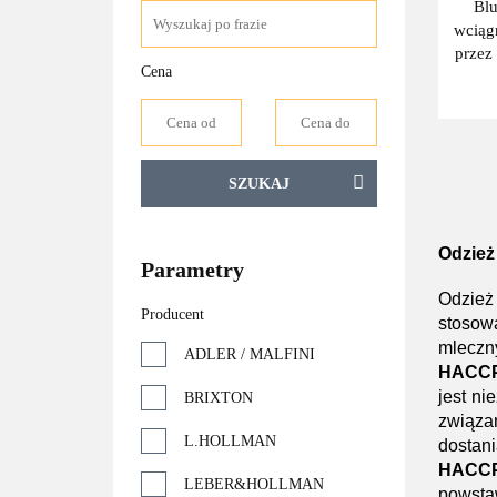
Bl
wciąg
przez
Cena
bez
HA
FO
SZUKAJ
Odzie
Parametry
Odzież 
Producent
stosowa
mleczn
ADLER / MALFINI
HACC
jest ni
BRIXTON
związa
L.HOLLMAN
dostan
HACC
LEBER&HOLLMAN
powsta