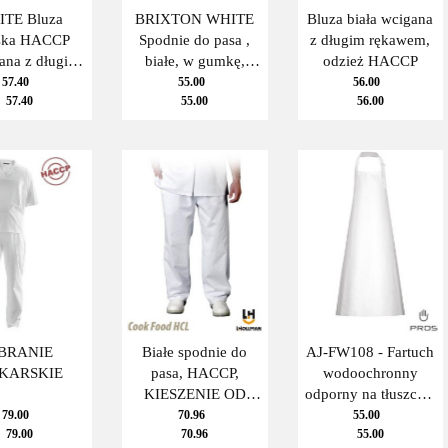
TE Bluza
BRIXTON WHITE
Bluza biała wcigana
ska HACCP
Spodnie do pasa ,
z długim rękawem,
ana z długim
białe, w gumkę,
odzież HACCP
wem, odzież
HACCP
57.40
55.00
56.00
57.40
55.00
56.00
RIXTON
BRANIE
Białe spodnie do
AJ-FW108 - Fartuch
EKARSKIE
pasa, HACCP,
wodoochronny
KIESZENIE OD
odporny na tłuszcze,
WEWNĄTRZ LH-
enzymy, soki
79.00
70.96
55.00
79.00
70.96
55.00
FOOD+TRO, an
trawienne i środki