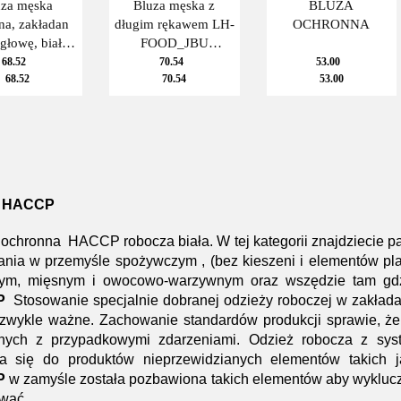
uza męska
Bluza męska z
BLUZA
na, zakładan
długim rękawem LH-
OCHRONNA
 głowę, biała
FOOD_JBU
 guzików,
zapinana na
68.52
70.54
53.00
68.52
70.54
53.00
CCP LH-
zatrzaski, biała
OD_JWB
ż HACCP
ochronna HACCP robocza biała. W tej kategorii znajdziecie p
nia w przemyśle spożywczym , (bez kieszeni i elementów plas
ym, mięsnym i owocowo-warzywnym oraz wszędzie tam gdz
P
Stosowanie specjalnie dobranej odzieży roboczej w zakład
ezwykle ważne. Zachowanie standardów produkcji sprawie, że 
nych z przypadkowymi zdarzeniami. Odzież robocza z sy
ia się do produktów nieprzewidzianych elementów takich j
P
w zamyśle została pozbawiona takich elementów aby wykluczy
wać.