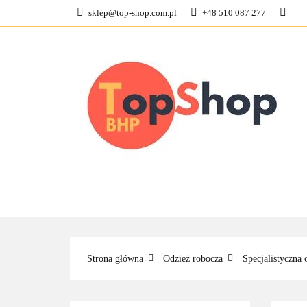
sklep@top-shop.com.pl
+48 510 087 277
ODZIEŻ ROBOCZ
KONTAKT
O N
ODZIEŻ ROBOCZA
BUTY ROBO
Strona główna
Odzież robocza
Specjalistyczna 