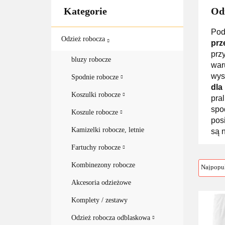
Kategorie
Od
Pod
Odzież robocza
prz
prz
bluzy robocze
war
wys
Spodnie robocze
dla
Koszulki robocze
pra
spo
Koszule robocze
pos
Kamizelki robocze, letnie
są 
Fartuchy robocze
Kombinezony robocze
Akcesoria odzieżowe
Komplety / zestawy
Odzież robocza odblaskowa