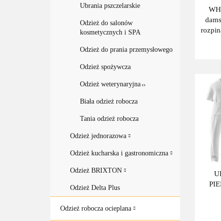
Ubrania pszczelarskie
WHI
dam
Odzież do salonów
rozpin
kosmetycznych i SPA
ręka
Odzież do prania przemysłowego
B
Odzież spożywcza
Odzież weterynaryjna
Biała odzież robocza
Tania odzież robocza
Odzież jednorazowa
Odzież kucharska i gastronomiczna
Odzież BRIXTON
U
PI
Odzież Delta Plus
Odzież robocza ocieplana