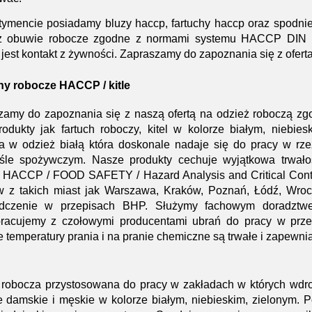
ymencie posiadamy bluzy haccp, fartuchy haccp oraz spodnie
ż obuwie robocze zgodne z normami systemu HACCP DIN 10
 jest kontakt z żywności. Zapraszamy do zapoznania się z ofer
hy robocze HACCP / kitle
zamy do zapoznania się z naszą ofertą na odzież roboczą 
produkty jak fartuch roboczy, kitel w kolorze białym, niebi
 w odzież białą która doskonale nadaje się do pracy w rzeź
śle spożywczym. Nasze produkty cechuje wyjątkowa trwało
li HACCP / FOOD SAFETY / Hazard Analysis and Critical Contr
ów z takich miast jak Warszawa, Kraków, Poznań, Łódź, Wro
dczenie w przepisach BHP. Służymy fachowym doradztwe
racujemy z czołowymi producentami ubrań do pracy w prze
 temperatury prania i na pranie chemiczne są trwałe i zapewni
 robocza przystosowana do pracy w zakładach w których wdr
e damskie i męskie w kolorze białym, niebieskim, zielonym. 