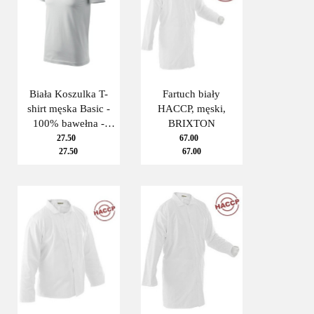
Biała Koszulka T-
Fartuch biały
shirt męska Basic -
HACCP, męski,
100% bawełna -
BRIXTON
ADLER / MALFINI
27.50
67.00
27.50
67.00