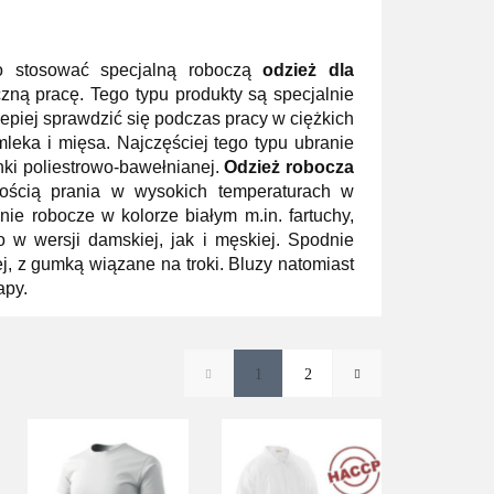
o stosować specjalną roboczą
odzież dla
czną pracę. Tego typu produkty są specjalnie
lepiej sprawdzić się podczas pracy w ciężkich
eka i mięsa. Najczęściej tego typu ubranie
nki poliestrowo-bawełnianej.
Odzież robocza
wością prania w wysokich temperaturach w
e robocze w kolorze białym m.in. fartuchy,
 w wersji damskiej, jak i męskiej. Spodnie
j, z gumką wiązane na troki. Bluzy natomiast
apy.
1
2