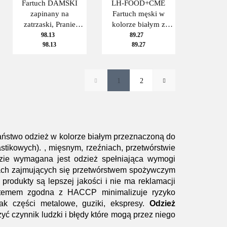
Fartuch DAMSKI
LH-FOOD+CME
zapinany na
Fartuch męski w
zatrzaski, Pranie
kolorze białym z
przemysłowe, z
długim rękawem
98.13
89.27
98.13
89.27
kieszeniami od
zapinany na
wewnątrz
zastrzaski
1
2
aństwo odzież w kolorze białym przeznaczoną do
tikowych). , mięsnym, rzeźniach, przetwórstwie
ie wymagana jest odzież spełniająca wymogi
ach zajmujących się przetwórstwem spożywczym
produkty są lepszej jakości i nie ma reklamacji
stemem zgodna z HACCP minimalizuje ryzyko
ak części metalowe, guziki, ekspresy.
Odzież
ć czynnik ludzki i błędy które mogą przez niego