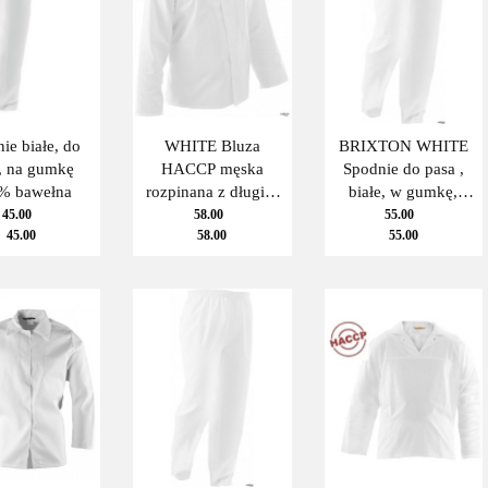
ie białe, do
WHITE Bluza
BRIXTON WHITE
, na gumkę
HACCP męska
Spodnie do pasa ,
% bawełna
rozpinana z długim
białe, w gumkę,
rękawem
HACCP
45.00
58.00
55.00
45.00
58.00
55.00