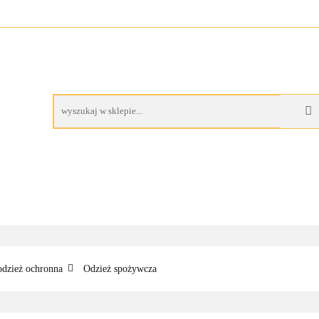
A
BUTY ROBOCZE
RĘKAWICE ROBOCZE
PROM
AS
CZE
RĘKAWICE ROBOCZE
PROMOCJE
odzież ochronna
Odzież spożywcza