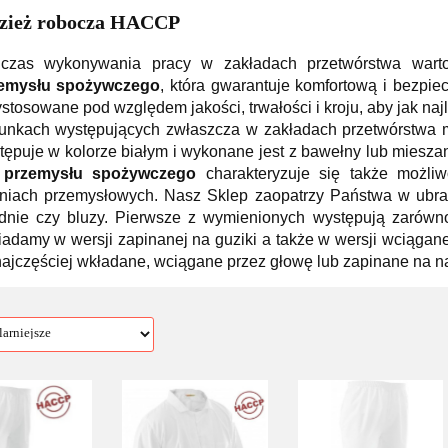
zież robocza HACCP
czas wykonywania pracy w zakładach przetwórstwa wart
emysłu spożywczego
, która gwarantuje komfortową i bezpie
ystosowane pod względem jakości, trwałości i kroju, aby jak naj
unkach występujących zwłaszcza w zakładach przetwórstwa ml
tępuje w kolorze białym i wykonane jest z bawełny lub miesza
 przemysłu spożywczego
charakteryzuje się także możli
lniach przemysłowych. Nasz Sklep zaopatrzy Państwa w ubrani
dnie czy bluzy. Pierwsze z wymienionych występują zarówno
iadamy w wersji zapinanej na guziki a także w wersji wciągane
najczęściej wkładane, wciągane przez głowę lub zapinane na n