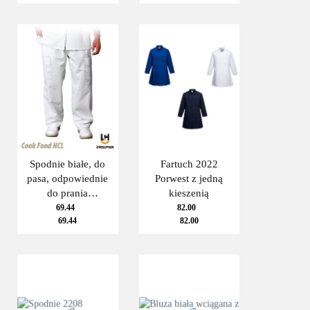
Spodnie białe, do
Fartuch 2022
pasa, odpowiednie
Porwest z jedną
do prania
kieszenią
przemysłowego,
69.44
82.00
69.44
82.00
zapinane na guziki