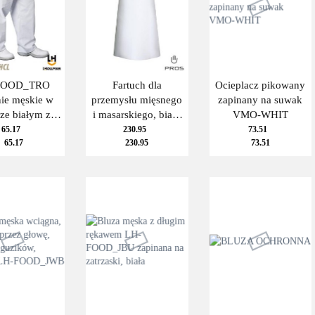
FOOD_TRO
Fartuch dla
Ocieplacz pikowany
ie męskie w
przemysłu mięsnego
zapinany na suwak
ze białym z
i masarskiego, biały
VMO-WHIT
ą w pasie -
PROS 099
65.17
230.95
73.51
65.17
230.95
73.51