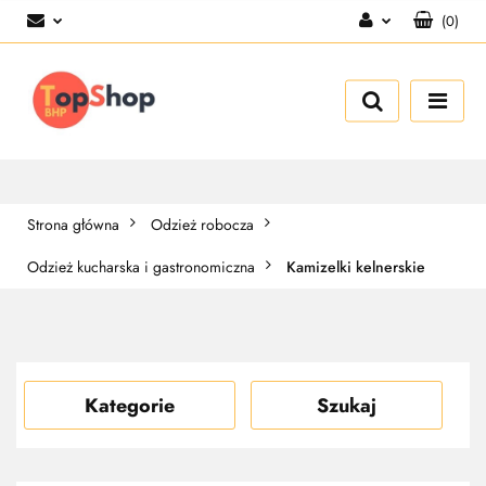
(
0
)
Zaloguj się
Zarejestruj się
Dodaj zgłoszenie
Strona główna
Odzież robocza
Odzież kucharska i gastronomiczna
Kamizelki kelnerskie
Kategorie
Szukaj