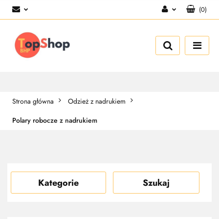
(
0
)
Zaloguj się
Zarejestruj się
Dodaj zgłoszenie
Strona główna
Odzież z nadrukiem
Polary robocze z nadrukiem
Kategorie
Szukaj