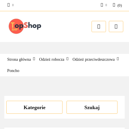
(
0
)
Zaloguj się
Zarejestruj się
Dodaj zgłoszenie
Strona główna
Odzież robocza
Odzież przeciwdeszczowa
Poncho
Kategorie
Szukaj