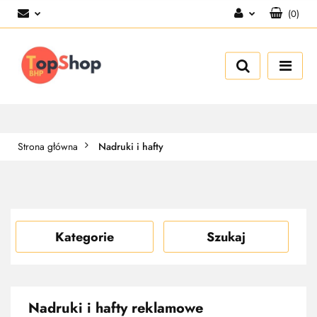
(
0
)
Zaloguj się
Zarejestruj się
Dodaj zgłoszenie
Strona główna
Nadruki i hafty
Kategorie
Szukaj
Nadruki i hafty reklamowe