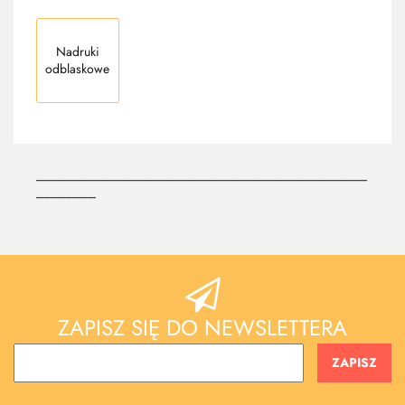
Nadruki
odblaskowe
--------------------------------------------------------------------------------------------------------------------------
----------------------
ZAPISZ SIĘ DO NEWSLETTERA