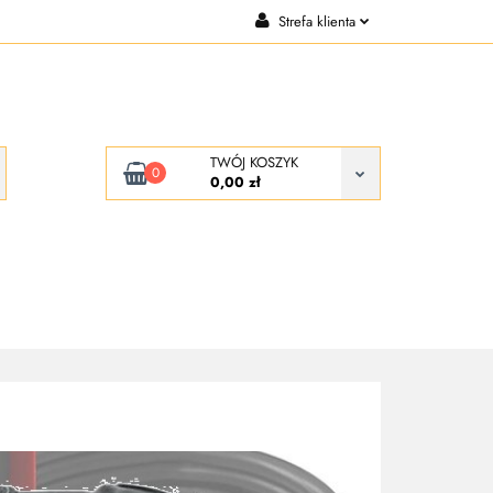
Strefa klienta
CJE
KONTAKT
Zaloguj się
Zarejestruj się
Dodaj zgłoszenie
TWÓJ KOSZYK
0
0,00 zł
KONTAKT
O NAS