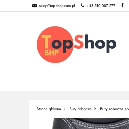
sklep@top-shop.com.pl
+48 510 087 277
ODZIEŻ ROBOCZ
O NAS
ODZIEŻ ROBOCZA
BUTY ROBO
Strona główna
Buty robocze
Buty robocze sp