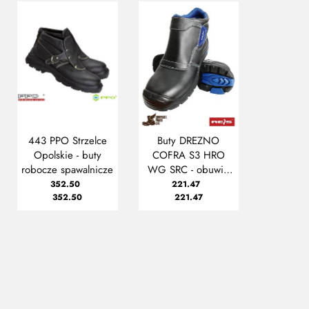
443 PPO Strzelce
Buty DREZNO
Opolskie - buty
COFRA S3 HRO
robocze spawalnicze
WG SRC - obuwie
spawalnicze
352.50
221.47
352.50
221.47