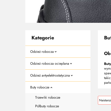
Kategorie
Bu
Odzież robocza
Ob
Odzież robocza ocieplana
But
wyma
spaw
Odzież antyelektrostatyczna
taki
pańs
Buty robocze
Trzewiki robocze
Półbuty robocze