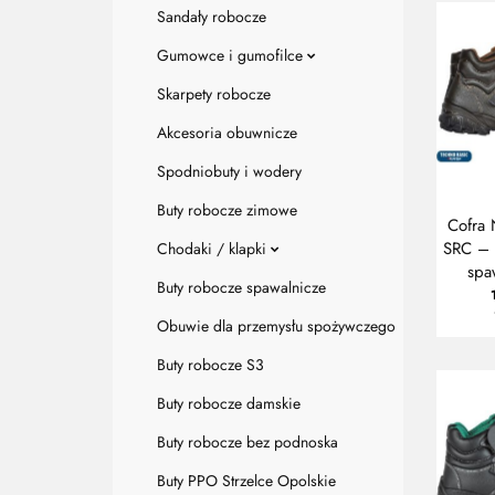
Sandały robocze
Gumowce i gumofilce
Skarpety robocze
Akcesoria obuwnicze
Spodniobuty i wodery
Buty robocze zimowe
Cofra
SRC – 
Chodaki / klapki
spa
Buty robocze spawalnicze
po
Obuwie dla przemysłu spożywczego
Buty robocze S3
Buty robocze damskie
Buty robocze bez podnoska
Buty PPO Strzelce Opolskie