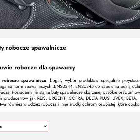
ty robocze spawalnicze
uwie robocze dla spawaczy
y robocze spawalnicze
: bogaty wybór produktów specjalnie przystoso
gania norm spawalniczych :EN20344, EN20345 co zapewnia pełną ochr
acza. Posiadamy na stanie buty spawalnicze skórzane, wysokie oraz zimowe 
ch producentów jak REIS, URGENT, COFRA, DELTA PLUS, UVEX, BETA, p
twa również w odzież roboczą i inne środki ochrony osobistej, które dosko