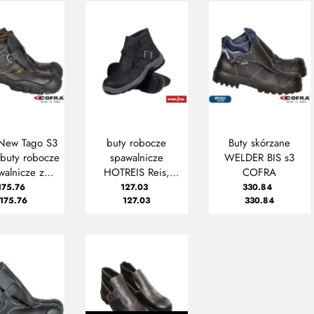
 New Tago S3
buty robocze
Buty skórzane
buty robocze
spawalnicze
WELDER BIS s3
walnicze z
HOTREIS Reis,
COFRA
dnoskiem
trzewiki
175.76
127.03
330.84
175.76
127.03
330.84