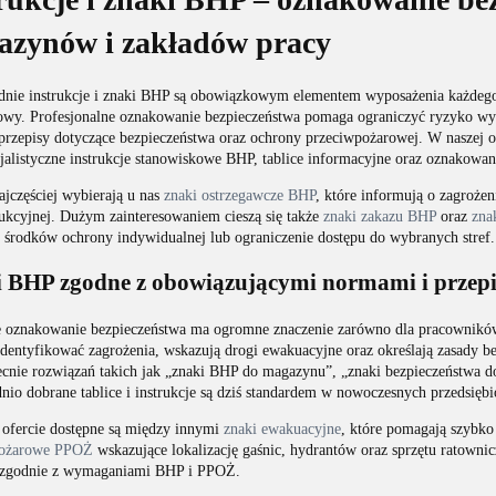
azynów i zakładów pracy
nie instrukcje i znaki BHP są obowiązkowym elementem wyposażenia każdego z
owy. Profesjonalne oznakowanie bezpieczeństwa pomaga ograniczyć ryzyko wyp
przepisy dotyczące bezpieczeństwa oraz ochrony przeciwpożarowej. W naszej o
cjalistyczne instrukcje stanowiskowe BHP, tablice informacyjne oraz oznakow
ajczęściej wybierają u nas
znaki ostrzegawcze BHP
, które informują o zagroże
dukcyjnej. Dużym zainteresowaniem cieszą się także
znaki zakazu BHP
oraz
zna
 środków ochrony indywidualnej lub ograniczenie dostępu do wybranych stref.
 BHP zgodne z obowiązującymi normami i przep
 oznakowanie bezpieczeństwa ma ogromne znaczenie zarówno dla pracowników
dentyfikować zagrożenia, wskazują drogi ewakuacyjne oraz określają zasady be
ecnie rozwiązań takich jak „znaki BHP do magazynu”, „znaki bezpieczeństwa d
io dobrane tablice i instrukcje są dziś standardem w nowoczesnych przedsiębi
 ofercie dostępne są między innymi
znaki ewakuacyjne
, które pomagają szybko
pożarowe PPOŻ
wskazujące lokalizację gaśnic, hydrantów oraz sprzętu ratown
zgodnie z wymaganiami BHP i PPOŻ.