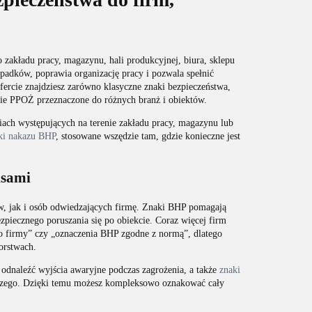
akładu pracy, magazynu, hali produkcyjnej, biura, sklepu
adków, poprawia organizację pracy i pozwala spełnić
fercie znajdziesz zarówno klasyczne znaki bezpieczeństwa,
anie PPOŻ przeznaczone do różnych branż i obiektów.
niach występujących na terenie zakładu pracy, magazynu lub
ki nakazu BHP
, stosowane wszędzie tam, gdzie konieczne jest
isami
, jak i osób odwiedzających firmę. Znaki BHP pomagają
zpiecznego poruszania się po obiekcie. Coraz więcej firm
o firmy” czy „oznaczenia BHP zgodne z normą”, dlatego
orstwach.
 odnaleźć wyjścia awaryjne podczas zagrożenia, a także
znaki
iczego. Dzięki temu możesz kompleksowo oznakować cały