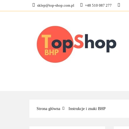
sklep@top-shop.com.pl
+48 510 087 277
ODZIEŻ ROBOCZ
KONTAKT
O N
ODZIEŻ ROBOCZA
BUTY ROBO
Strona główna
Instrukcje i znaki BHP