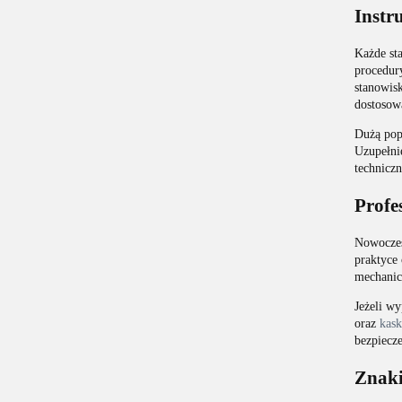
Instr
Każde st
procedury
stanowisk
dostosow
Dużą pop
Uzupełni
techniczn
Profe
Nowoczes
praktyce 
mechanic
Jeżeli w
oraz
kask
bezpiecz
Znaki