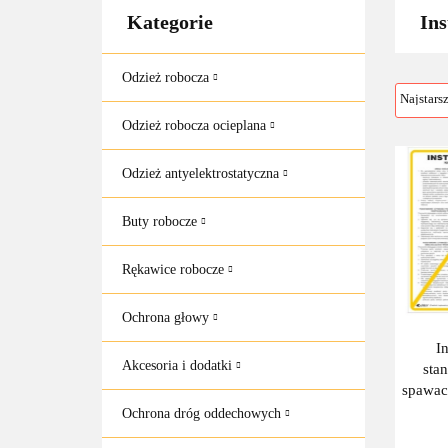
Kategorie
Ins
Odzież robocza
Odzież robocza ocieplana
Odzież antyelektrostatyczna
Buty robocze
Rękawice robocze
Ochrona głowy
I
Akcesoria i dodatki
sta
spawacz
25
Ochrona dróg oddechowych