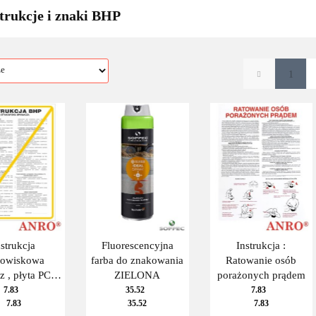
trukcje i znaki BHP
1
nstrukcja
Fluorescencyjna
Instrukcja :
nowiskowa
farba do znakowania
Ratowanie osób
 , płyta PCV,
ZIELONA
porażonych prądem
0x350 mm
7.83
35.52
7.83
7.83
35.52
7.83