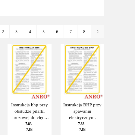
2
3
4
5
6
7
8
Instrukcja bhp przy
Instrukcja BHP przy
obsłudze pilarki
spawaniu
tarczowej do cięcia
elektrycznym.
drewna
7.83
7.83
7.83
7.83