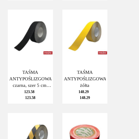
TAŚMA
TAŚMA
ANTYPOŚLIZGOWA
ANTYPOŚLIZGOWA,
czarna, szer 5 cm,
żółta
dł.- 18 m
123.58
148.29
123.58
148.29