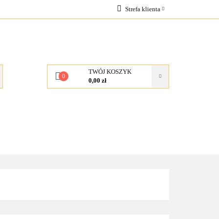
Strefa klienta
OCJE
Zaloguj się
Zarejestruj się
Dodaj zgłoszenie
TWÓJ KOSZYK
0
0,00 zł
KONTAKT
O NAS