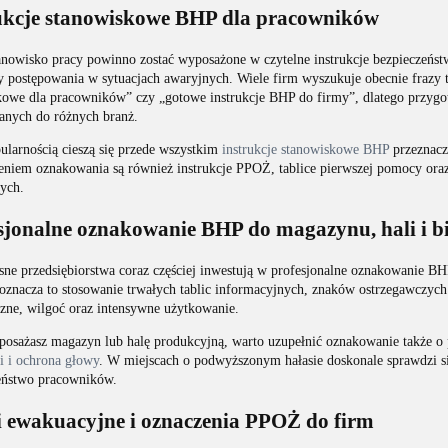
ukcje stanowiskowe BHP dla pracowników
anowisko pracy powinno zostać wyposażone w czytelne instrukcje bezpieczeńs
 postępowania w sytuacjach awaryjnych. Wiele firm wyszukuje obecnie frazy ta
owe dla pracowników” czy „gotowe instrukcje BHP do firmy”, dlatego przygoto
anych do różnych branż.
ularnością cieszą się przede wszystkim
instrukcje stanowiskowe BHP
przeznacz
eniem oznakowania są również instrukcje PPOŻ, tablice pierwszej pomocy oraz
ych.
sjonalne oznakowanie BHP do magazynu, hali i b
ne przedsiębiorstwa coraz częściej inwestują w profesjonalne oznakowanie BH
oznacza to stosowanie trwałych tablic informacyjnych, znaków ostrzegawczych 
zne, wilgoć oraz intensywne użytkowanie.
yposażasz magazyn lub halę produkcyjną, warto uzupełnić oznakowanie także o 
i i ochrona głowy
. W miejscach o podwyższonym hałasie doskonale sprawdzi s
eństwo pracowników.
 ewakuacyjne i oznaczenia PPOŻ do firm