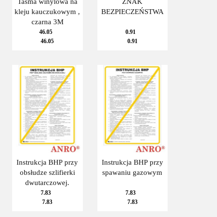
Taśma winylowa na
ZNAK
kleju kauczukowym ,
BEZPIECZEŃSTWA
czarna 3M
46.05
0.91
46.05
0.91
Instrukcja BHP przy
Instrukcja BHP przy
obsłudze szlifierki
spawaniu gazowym
dwutarczowej.
7.83
7.83
7.83
7.83