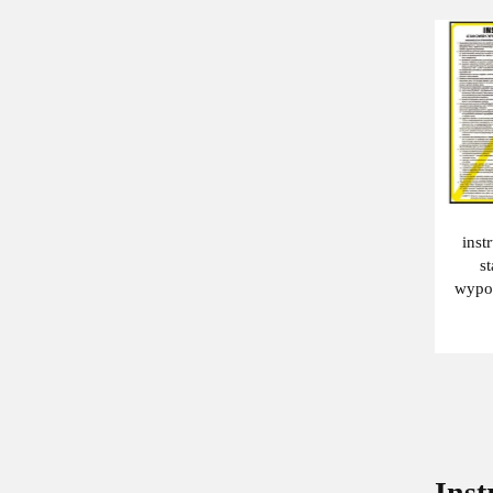
250
inst
s
wypo
monit
Inst