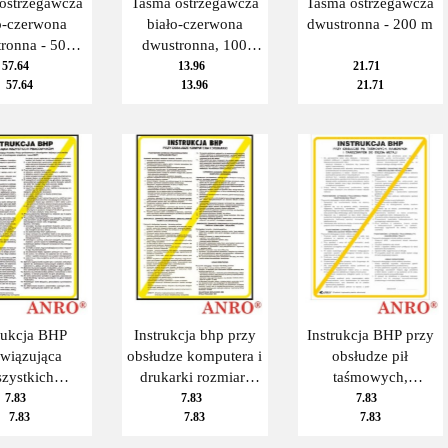
ostrzegawcza
Taśma ostrzegawcza
Taśma ostrzegawcza
o-czerwona
biało-czerwona
dwustronna - 200 m
ronna - 500
dwustronna, 100
metrów
metrów
57.64
13.96
21.71
57.64
13.96
21.71
rukcja BHP
Instrukcja bhp przy
Instrukcja BHP przy
wiązująca
obsłudze komputera i
obsłudze pił
zystkich
drukarki rozmiar:
taśmowych,
cowników,
250x350, płyta PCV
ramowych i
7.83
7.83
7.83
7.83
7.83
7.83
tikowa, do
tarczowych do cięcia
wieszenia
metali.