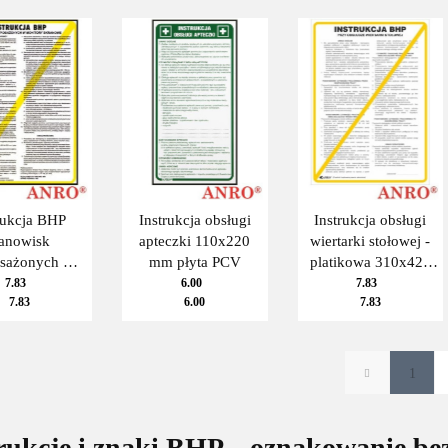
x350 PCV
rukcja BHP
Instrukcja obsługi
Instrukcja obsługi
tanowisk
apteczki 110x220
wiertarki stołowej -
sażonych w
mm płyta PCV
platikowa 310x420
ory ekranowe
mm
7.83
6.00
7.83
7.83
6.00
7.83
1
rukcje i znaki BHP – oznakowanie bez