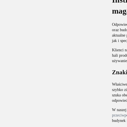
mag
Odpowied
oraz bud
aktualne 
jak i spe
Klienci n
hali pro
używanie
Znaki
Właściwe
szybko zi
szuka ob
odpowiedn
W naszej
przeciw
budynek 