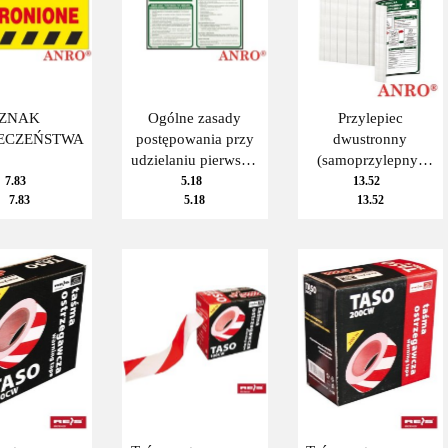
ZNAK
Ogólne zasady
Przylepiec
IECZEŃSTWA
postępowania przy
dwustronny
udzielaniu pierwszej
(samoprzylepny)
pomocy
24x15 mm
7.83
5.18
13.52
7.83
5.18
13.52
poszkodowanym w
wypadkac