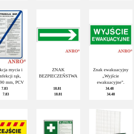
ukcja mycia i
ZNAK
Znak ewakuacyjny
nfekcji rąk,
BEZPIECZEŃSTWA
„Wyjście
90 mm, PCV
ewakuacyjne".
7.83
18.81
34.48
7.83
18.81
34.48