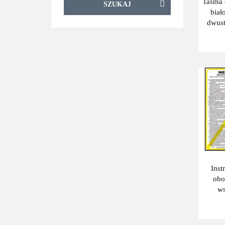
Taśma 
SZUKAJ
biał
dwust
Inst
obo
ws
pra
pla
po