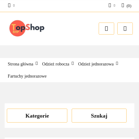
(
0
)
Zaloguj się
Zarejestruj się
Dodaj zgłoszenie
Strona główna
Odzież robocza
Odzież jednorazowa
Fartuchy jednorazowe
Kategorie
Szukaj