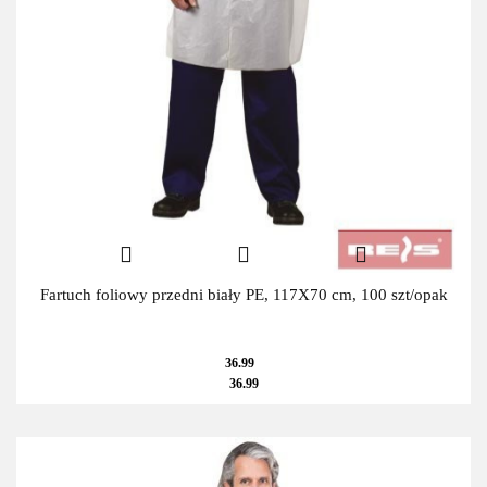
Fartuch foliowy przedni biały PE, 117X70 cm, 100 szt/opak
36.99
36.99