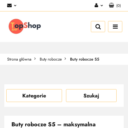
(
0
)
Zaloguj się
Zarejestruj się
Dodaj zgłoszenie
Strona główna
Buty robocze
Buty robocze S5
Kategorie
Szukaj
Buty robocze S5 – maksymalna