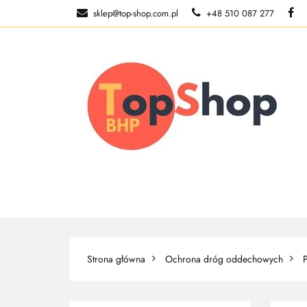
sklep@top-shop.com.pl
+48 510 087 277
ODZIEŻ ROBOCZ
O NAS
ODZIEŻ ROBOCZA
BUTY ROBO
Strona główna
Ochrona dróg oddechowych