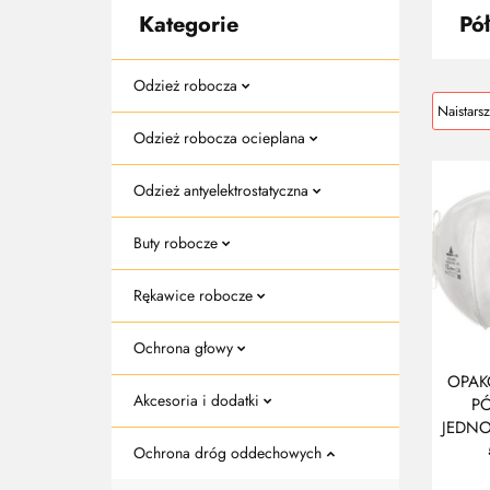
Kategorie
Pó
Odzież robocza
Odzież robocza ocieplana
Odzież antyelektrostatyczna
Buty robocze
Rękawice robocze
Ochrona głowy
OPAK
Akcesoria i dodatki
P
JEDN
FFP1 
Ochrona dróg oddechowych
S