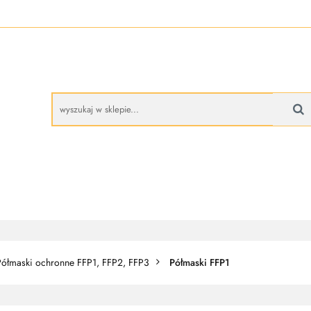
A
BUTY ROBOCZE
RĘKAWICE ROBOCZE
PROMO
CZE
RĘKAWICE ROBOCZE
PROMOCJE
Półmaski ochronne FFP1, FFP2, FFP3
Półmaski FFP1