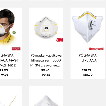
IONOWO
ÓŁMASKA
Półmaska kopułkowa
PÓŁMASKA
UJĄCA MAS-F-
filtrująca serii 8000
FILTRUJĄCA
1V-ZF NR D
P1 3M z zaworkiem -
OPAKOWANIE 10
79.95
99.45
128.79
79.95
SZTUK
99.45
128.79