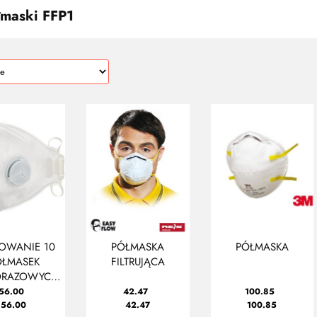
łmaski FFP1
OWANIE 10
PÓŁMASKA
PÓŁMASKA
ÓŁMASEK
FILTRUJĄCA
ORAZOWYCH
Z ZAWOREM -
56.00
42.47
100.85
KŁADANE
56.00
42.47
100.85