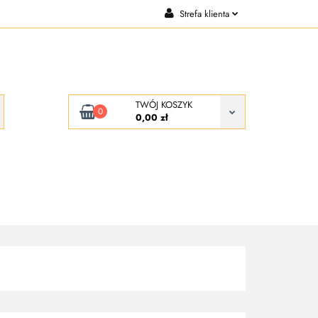
Strefa klienta
CJE
KONTAKT
Zaloguj się
Zarejestruj się
Dodaj zgłoszenie
TWÓJ KOSZYK
0
0,00 zł
KONTAKT
O NAS