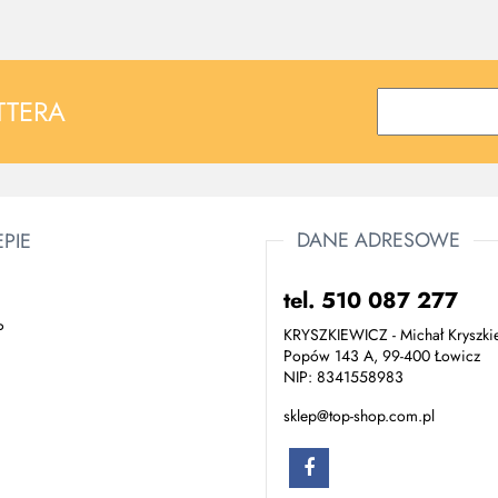
TTERA
DANE ADRESOWE
EPIE
tel. 510 087 277
P
KRYSZKIEWICZ - Michał Kryszki
Popów 143 A, 99-400 Łowicz
NIP: 8341558983
sklep@top-shop.com.pl