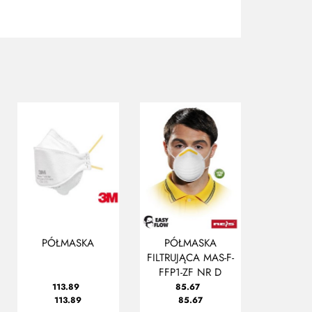
PÓŁMASKA
PÓŁMASKA
FILTRUJĄCA MAS-F-
FFP1-ZF NR D
113.89
85.67
113.89
85.67