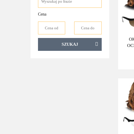
Cena
O
SZUKAJ
OC