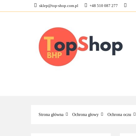
sklep@top-shop.com.pl
+48 510 087 277
ODZIEŻ ROBOCZ
KONTAKT
O N
ODZIEŻ ROBOCZA
BUTY ROBO
Strona główna
Ochrona głowy
Ochrona oczu