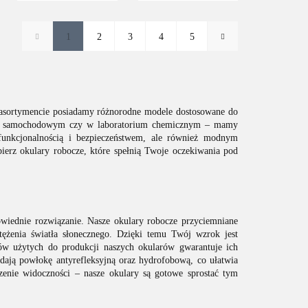
1
2
3
4
5
 W asortymencie posiadamy różnorodne modele dostosowane do
acie samochodowym czy w laboratorium chemicznym – mamy
 funkcjonalnością i bezpieczeństwem, ale również modnym
ierz okulary robocze, które spełnią Twoje oczekiwania pod
owiednie rozwiązanie. Nasze okulary robocze przyciemniane
ężenia światła słonecznego. Dzięki temu Twój wzrok jest
łów użytych do produkcji naszych okularów gwarantuje ich
dają powłokę antyrefleksyjną oraz hydrofobową, co ułatwia
zenie widoczności – nasze okulary są gotowe sprostać tym