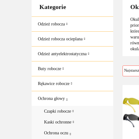
Kategorie
Oku
Okul
Odzież robocza
prio
któr
waru
Odzież robocza ocieplana
równ
okul
Odzież antyelektrostatyczna
Buty robocze
Rękawice robocze
Ochrona głowy
Czapki robocze
Kaski ochronne
Ochrona oczu