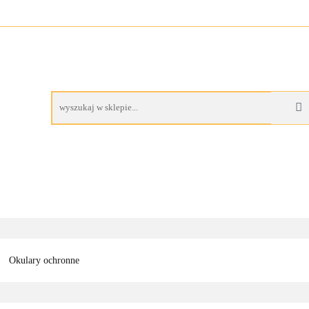
A
BUTY ROBOCZE
RĘKAWICE ROBOCZE
PROM
AS
CZE
RĘKAWICE ROBOCZE
PROMOCJE
Okulary ochronne