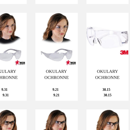
KULARY
OKULARY
OKULARY
HRONNE
OCHRONNE
OCHRONNE
9.31
9.21
30.15
9.31
9.21
30.15