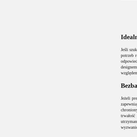
Ideal
Jeśli sz
potrzeb 
odpowied
designem
względem 
Bezba
Jeżeli p
zapewnia
chronion
trwałość
utrzyman
wyzwani