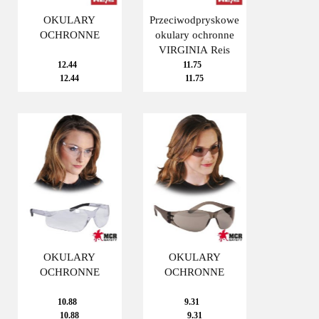
OKULARY
Przeciwodpryskowe
OCHRONNE
okulary ochronne
VIRGINIA Reis
12.44
11.75
12.44
11.75
OKULARY
OKULARY
OCHRONNE
OCHRONNE
10.88
9.31
10.88
9.31