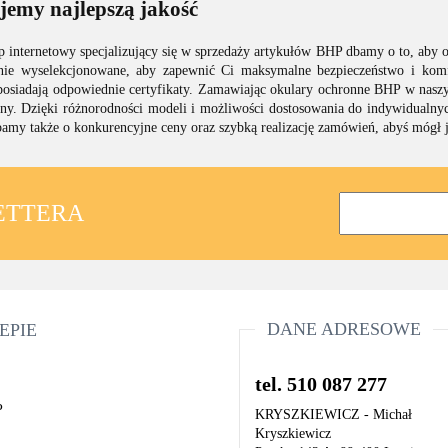
jemy najlepszą jakość
p internetowy specjalizujący się w sprzedaży artykułów BHP dbamy o to, aby 
nnie wyselekcjonowane, aby zapewnić Ci maksymalne bezpieczeństwo i komf
posiadają odpowiednie certyfikaty. Zamawiając okulary ochronne BHP w naszy
ny. Dzięki różnorodności modeli i możliwości dostosowania do indywidualnych
bamy także o konkurencyjne ceny oraz szybką realizację zamówień, abyś mógł 
LETTERA
DANE ADRESOWE
EPIE
tel. 510 087 277
P
KRYSZKIEWICZ - Michał
Kryszkiewicz