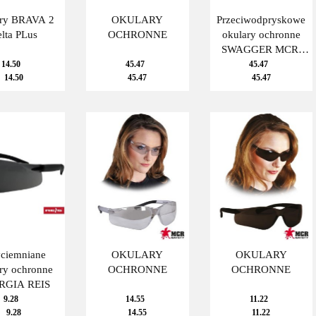
ry BRAVA 2
OKULARY
Przeciwodpryskowe
lta PLus
OCHRONNE
okulary ochronne
SWAGGER MCR,
nieparujące
14.50
45.47
45.47
14.50
45.47
45.47
yciemniane
OKULARY
OKULARY
ry ochronne
OCHRONNE
OCHRONNE
RGIA REIS
9.28
14.55
11.22
9.28
14.55
11.22