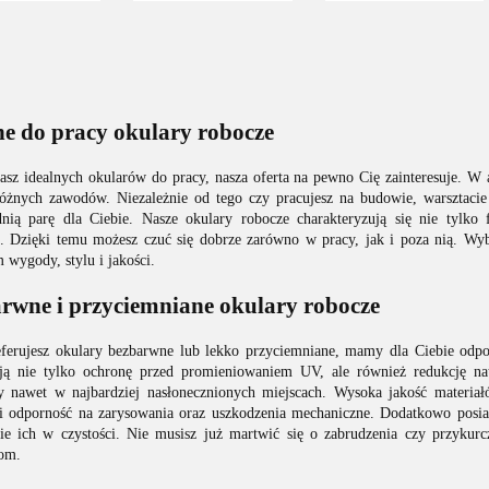
ne do pracy okulary robocze
ukasz idealnych okularów do pracy, nasza oferta na pewno Cię zainteresuje.
różnych zawodów. Niezależnie od tego czy pracujesz na budowie, warszt
nią parę dla Ciebie. Nasze okulary robocze charakteryzują się nie tylko
. Dzięki temu możesz czuć się dobrze zarówno w pracy, jak i poza nią. Wyb
wygody, stylu i jakości.
rwne i przyciemniane okulary robocze
referujesz okulary bezbarwne lub lekko przyciemniane, mamy dla Ciebie odp
ją nie tylko ochronę przed promieniowaniem UV, ale również redukcję nat
y nawet w najbardziej nasłonecznionych miejscach. Wysoka jakość materia
 i odporność na zarysowania oraz uszkodzenia mechaniczne. Dodatkowo posia
ie ich w czystości. Nie musisz już martwić się o zabrudzenia czy przykurc
om.