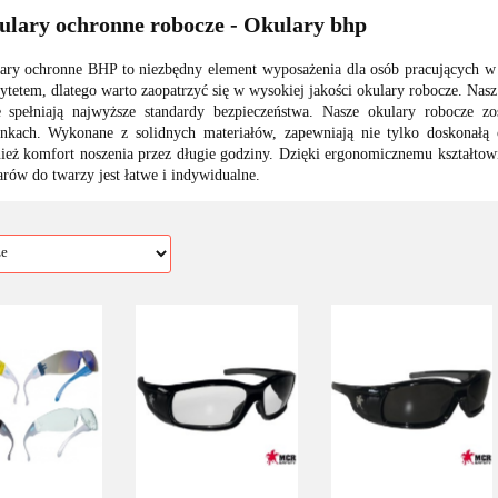
lary ochronne robocze - Okulary bhp
ary ochronne BHP to niezbędny element wyposażenia dla osób pracujących w 
rytetem, dlatego warto zaopatrzyć się w wysokiej jakości okulary robocze. Na
e spełniają najwyższe standardy bezpieczeństwa. Nasze okulary robocze z
nkach. Wykonane z solidnych materiałów, zapewniają nie tylko doskonałą 
ież komfort noszenia przez długie godziny. Dzięki ergonomicznemu kształto
arów do twarzy jest łatwe i indywidualne.