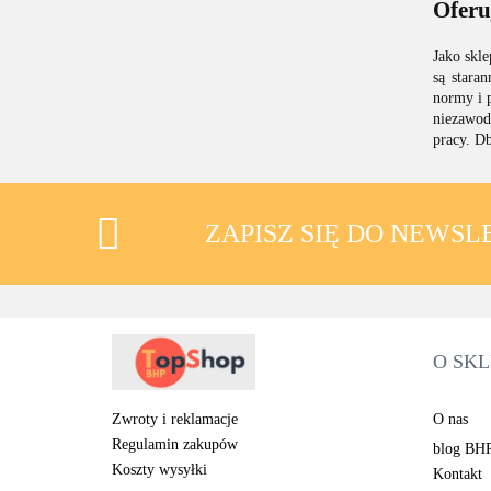
Oferu
Jako skle
są stara
normy i 
niezawod
pracy. D
ZAPISZ SIĘ DO NEWS
O SKL
O nas
Zwroty i reklamacje
Regulamin zakupów
blog BH
Koszty wysyłki
Kontakt