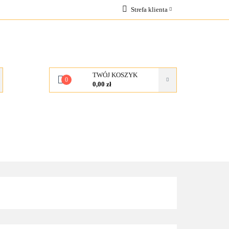
Strefa klienta
OCJE
Zaloguj się
Zarejestruj się
Dodaj zgłoszenie
TWÓJ KOSZYK
0
0,00 zł
KONTAKT
O NAS