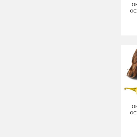
O
OC
O
OC