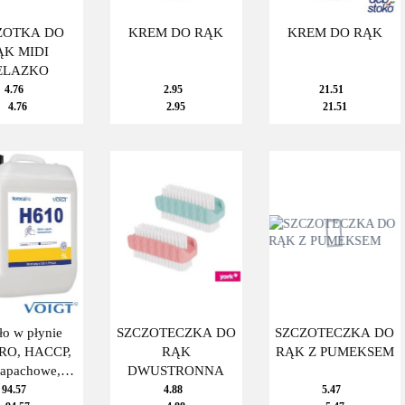
ZOTKA DO
KREM DO RĄK
KREM DO RĄK
ĄK MIDI
ELAZKO
4.76
2.95
21.51
4.76
2.95
21.51
o w płynie
SZCZOTECZKA DO
SZCZOTECZKA DO
RO, HACCP,
RĄK
RĄK Z PUMEKSEM
zapachowe,
DWUSTRONNA
barwne, 5L
94.57
4.88
5.47