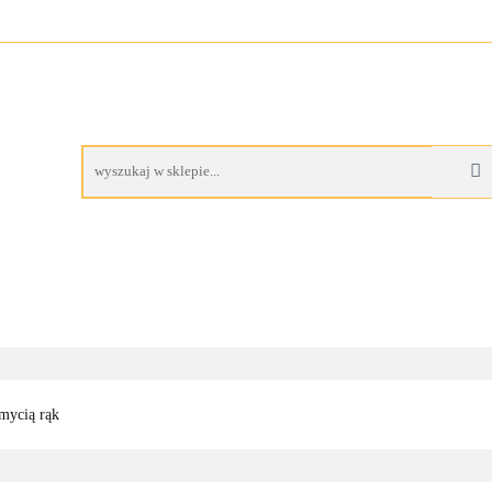
A
BUTY ROBOCZE
RĘKAWICE ROBOCZE
PROM
AS
CZE
RĘKAWICE ROBOCZE
PROMOCJE
mycią rąk