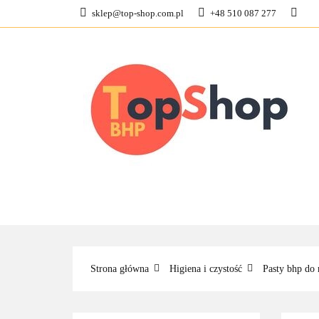
sklep@top-shop.com.pl
+48 510 087 277
ODZIEŻ ROBOCZ
KONTAKT
O N
ODZIEŻ ROBOCZA
BUTY ROBO
Strona główna
Higiena i czystość
Pasty bhp do 