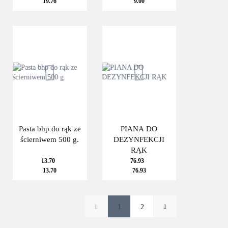
19.76
9.00
Pasta bhp do rąk ze
PIANA DO
ścierniwem 500 g.
DEZYNFEKCJI
RĄK
13.70
76.93
13.70
76.93
1
2