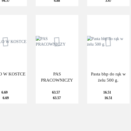
94.57
4.88
5.47
 W KOSTCE
PAS
Pasta bhp do rąk w
PRACOWNICZY
żelu 500 g.
6.69
63.57
16.51
6.69
63.57
16.51