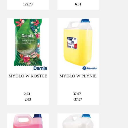
129.73
6.51
10L
MYDŁO W KOSTCE
MYDŁO W PŁYNIE
2.03
37.07
2.03
37.07