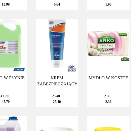
13.99
6.64
1.96
O W PŁYNIE
KREM
MYDŁO W KOSTCE
ZABEZPIECZAJĄCY
47.70
25.40
2.36
47.70
25.40
2.36