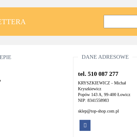
LETTERA
DANE ADRESOWE
EPIE
tel. 510 087 277
P
KRYSZKIEWICZ - Michał
Kryszkiewicz
Popów 143 A, 99-400 Łowicz
NIP: 8341558983
sklep@top-shop.com.pl