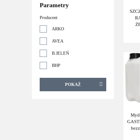
Parametry
SZC
R
Producent
Ż
ARKO
AVEA
B.JELEŃ
BHP
BLUE
POKAŻ
DAMLA
DEBSTOKO
DELKO
Mydł
GAST
DOVE
bez
bez
KOZIOŁKI