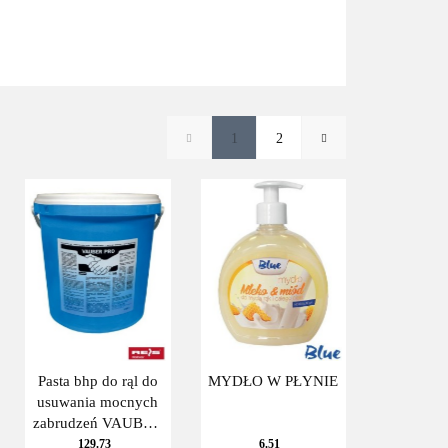
1
2
Pasta bhp do rąl do
MYDŁO W PŁYNIE
usuwania mocnych
zabrudzeń VAUBER
PRO od 500ml - do
129.73
6.51