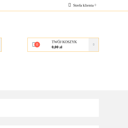
Strefa klienta
OCJE
Zaloguj się
Zarejestruj się
Dodaj zgłoszenie
TWÓJ KOSZYK
0
0,00 zł
KONTAKT
O NAS