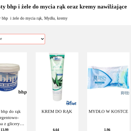
ty bhp i żele do mycia rąk oraz kremy nawilżające
y bhp i żele do mycia rąk, Mydła, kremy
 bhp do rąk
KREM DO RĄK
MYDŁO W KOSTCE
ergentowo-
a z gliceryną
500 g.
13.99
6.64
1.96