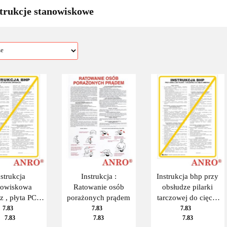
trukcje stanowiskowe
nstrukcja
Instrukcja :
Instrukcja bhp przy
nowiskowa
Ratowanie osób
obsłudze pilarki
 , płyta PCV,
porażonych prądem
tarczowej do cięcia
0x350 mm
drewna
7.83
7.83
7.83
7.83
7.83
7.83