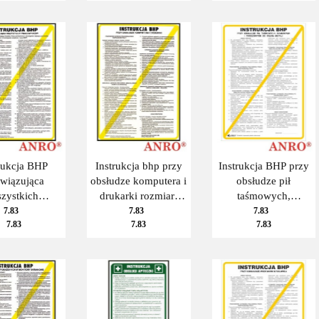
rukcja BHP
Instrukcja bhp przy
Instrukcja BHP przy
wiązująca
obsłudze komputera i
obsłudze pił
zystkich
drukarki rozmiar:
taśmowych,
cowników,
250x350, płyta PCV
ramowych i
7.83
7.83
7.83
7.83
7.83
7.83
tikowa, do
tarczowych do cięcia
wieszenia
metali.
x350 PCV