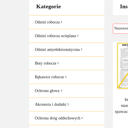
Kategorie
Ins
Odzież robocza
Odzież robocza ocieplana
Odzież antyelektrostatyczna
Buty robocze
Rękawice robocze
Ochrona głowy
I
Akcesoria i dodatki
sta
spawacz
25
Ochrona dróg oddechowych