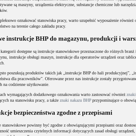
tywane są maszyny, urządzenia elektryczne, substancje chemiczne lub narzędz
ków.
leksowo oznakować stanowiska pracy, warto uzupełnić wyposażenie również
ństwo na terenie całego zakładu pracy.
e instrukcje BHP do magazynu, produkcji i wars
kategorii dostępne są instrukcje stanowiskowe przeznaczone do różnych branż 
nu, instrukcje obsługi maszyn, instrukcje dla operatorów urządzeń oraz tabl
ch.
sto poszukują produktów takich jak „instrukcje BHP do hali produkcyjnej”, „i
eństwa dla pracowników”. Oferowane przez nas instrukcje zostały przygotowan
h na codzienne użytkowanie.
ach wymagających dodatkowego oznakowania warto zastosować również
znaki
ących na stanowisku pracy, a także
znaki nakazu BHP
przypominające o obowią
ukcje bezpieczeństwa zgodne z przepisami
je stanowiskowe powinny być zgodne z obowiązującymi przepisami oraz dostos
zność umieszczenia czytelnych informacji dotyczących zasad obsługi urządzeń