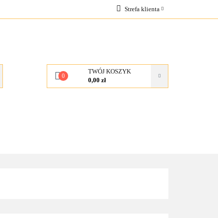
Strefa klienta
OCJE
Zaloguj się
Zarejestruj się
Dodaj zgłoszenie
TWÓJ KOSZYK
0
0,00 zł
KONTAKT
O NAS