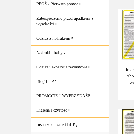
PPOŻ / Pierwsza pomoc
Zabezpieczenie przed upadkiem z
wysokości
Odzież z nadrukiem
Nadruki i hafty
Odzież i akcesoria reklamowe
Inst
obo
Blog BHP
ws
pra
pla
PROMOCJE I WYPRZEDAŻE
po
250
Higiena i czystość
Instrukcje i znaki BHP