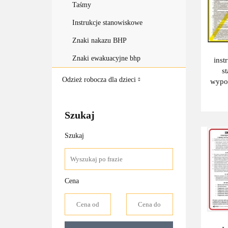
Taśmy
Instrukcje stanowiskowe
Znaki nakazu BHP
Znaki ewakuacyjne bhp
inst
s
Odzież robocza dla dzieci
wypo
monit
Szukaj
Szukaj
Cena