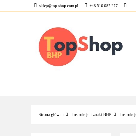
sklep@top-shop.com.pl
+48 510 087 277
ODZIEŻ ROBOCZ
KONTAKT
O N
ODZIEŻ ROBOCZA
BUTY ROBO
Strona główna
Instrukcje i znaki BHP
Instrukc