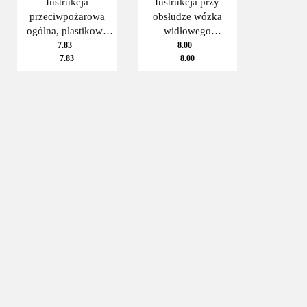
Instrukcja
Instrukcja przy
przeciwpożarowa
obsłudze wózka
ogólna, plastikowa
widłowego
250x350mm
(sztaplarki).
7.83
8.00
7.83
8.00