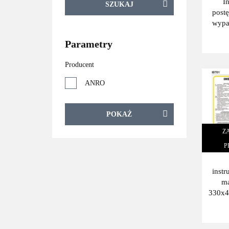
I
SZUKAJ
post
wypa
Parametry
Producent
ANRO
POKAŻ
Z
P
instr
m
330x4