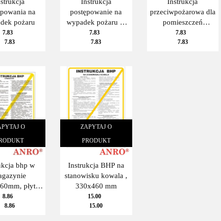
nstrukcja
Instrukcja
Instrukcja
ępowania na
postępowanie na
przeciwpożarowa dla
dek pożaru
wypadek pożaru w
pomieszczeń
budynkach
administracyjno-
7.83
7.83
7.83
7.83
7.83
7.83
mieszkalnych
biurowych
wielorodzinnych
APYTAJ O
ZAPYTAJ O
RODUKT
PRODUKT
ukcja bhp w
Instrukcja BHP na
agazynie
stanowisku kowala ,
60mm, płyta
330x460 mm
PCV
8.86
15.00
8.86
15.00