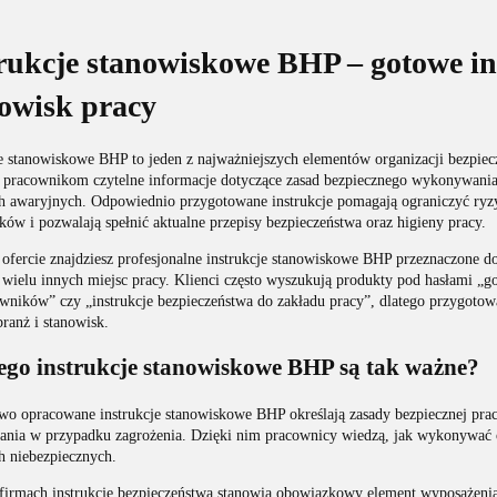
rukcje stanowiskowe BHP – gotowe in
owisk pracy
je stanowiskowe BHP to jeden z najważniejszych elementów organizacji bezpi
 pracownikom czytelne informacje dotyczące zasad bezpiecznego wykonywania
ch awaryjnych. Odpowiednio przygotowane instrukcje pomagają ograniczyć ry
ów i pozwalają spełnić aktualne przepisy bezpieczeństwa oraz higieny pracy.
 ofercie znajdziesz profesjonalne instrukcje stanowiskowe BHP przeznaczone
 wielu innych miejsc pracy. Klienci często wyszukują produkty pod hasłami „g
wników” czy „instrukcje bezpieczeństwa do zakładu pracy”, dlatego przygotow
ranż i stanowisk.
ego instrukcje stanowiskowe BHP są tak ważne?
wo opracowane instrukcje stanowiskowe BHP określają zasady bezpiecznej prac
ania w przypadku zagrożenia. Dzięki nim pracownicy wiedzą, jak wykonywać o
h niebezpiecznych.
firmach instrukcje bezpieczeństwa stanowią obowiązkowy element wyposażenia 