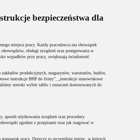
strukcje bezpieczeństwa dla
ecznego miejsca pracy. Każdy pracodawca ma obowiązek
 obowiązków, obsługi urządzeń oraz postępowania w
zyko wypadków przy pracy, zwiększają świadomość
 do zakładów produkcyjnych, magazynów, warsztatów, budów,
otowe instrukcje BHP do firmy”, „instrukcje stanowiskowe
aliśmy szeroki wybór tablic i oznaczeń dostosowanych do
y, sposób użytkowania urządzeń oraz procedury
bowiązki zgodnie z przepisami oraz jak reagować w
stanowisk pracy. Dotyczy to szczególnie miejsc, w których