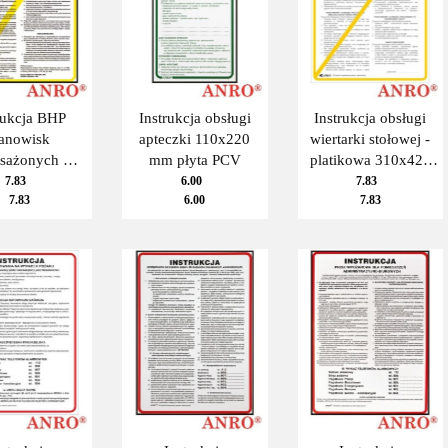
rukcja BHP
Instrukcja obsługi
Instrukcja obsługi
tanowisk
apteczki 110x220
wiertarki stołowej -
sażonych w
mm płyta PCV
platikowa 310x420
ory ekranowe
mm
7.83
6.00
7.83
7.83
6.00
7.83