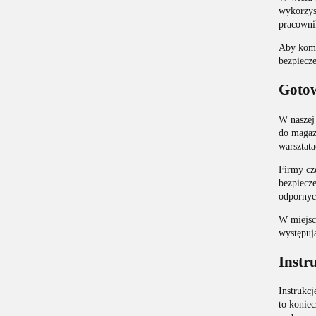
wykorzys
pracowni
Aby komp
bezpiecze
Gotow
W naszej 
do magazy
warsztata
Firmy czę
bezpiecz
odpornyc
W miejsc
występuj
Instr
Instrukc
to koniec