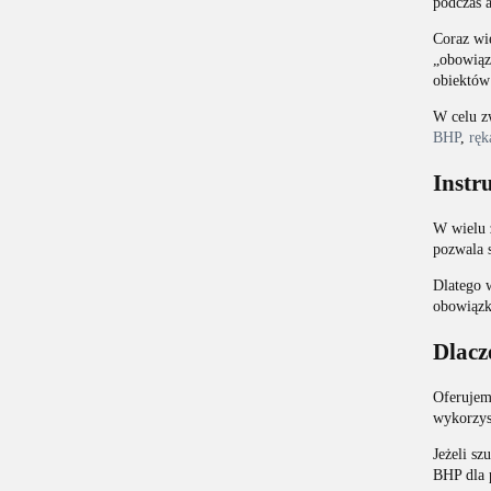
podczas 
Coraz wię
„obowiąz
obiektów
W celu z
BHP
,
ręk
Instr
W wielu 
pozwala 
Dlatego 
obowiązk
Dlacz
Oferujem
wykorzys
Jeżeli sz
BHP dla 