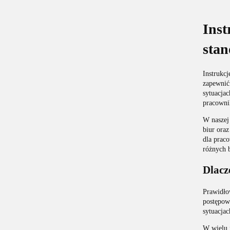
Inst
stan
Instrukc
zapewnić
sytuacja
pracownik
W naszej
biur oraz
dla praco
różnych b
Dlacz
Prawidło
postępow
sytuacjac
W wielu 