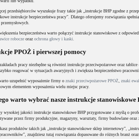
awarii lub wypadku.
cej przedsiębiorców wyszukuje frazy takie jak „instrukcje BHP zgodne z przep
kowe instrukcje bezpieczeństwa pracy”. Dlatego oferujemy rozwiązania spełn
 przemysłowych.
większenia bezpieczeństwa warto połączyć instrukcje stanowiskowe z odpowi
awice robocze
oraz
ochrona głowy i kaski
.
ukcje PPOŻ i pierwszej pomocy
zakładach pracy niezbędne są również instrukcje przeciwpożarowe oraz tablic
szybko reagować w sytuacjach awaryjnych i zwiększa bezpieczeństwo pracownik
warto uzupełnić wyposażenie firmy o
znaki przeciwpożarowe PPOŻ
,
znaki ewa
owym elementem wyposażenia wielu miejsc pracy.
ego warto wybrać nasze instrukcje stanowiskowe
y wysokiej jakości instrukcje stanowiskowe BHP przygotowane z myślą o profe
tywane przez firmy produkcyjne, magazyny, warsztaty, firmy budowlane oraz za
ukasz produktów takich jak „instrukcje stanowiskowe sklep internetowy”, „inst
pracowników”, znajdziesz tutaj rozwiązania dopasowane do różnych branż oraz 