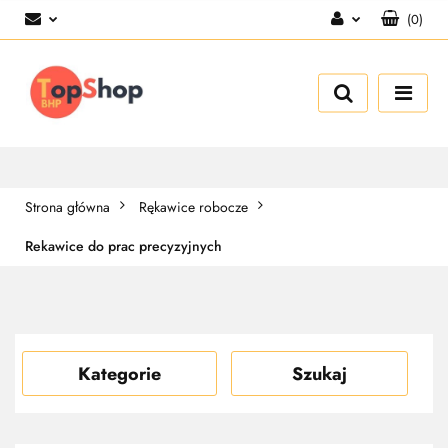
(
0
)
Zaloguj się
Zarejestruj się
Dodaj zgłoszenie
Strona główna
Rękawice robocze
Rekawice do prac precyzyjnych
Kategorie
Szukaj