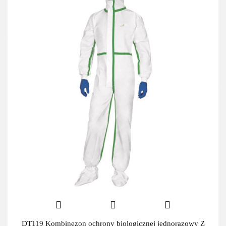
DT119 Kombinezon ochrony biologicznej jednorazowy Z