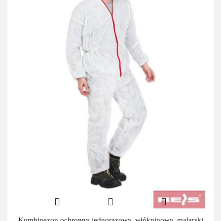
Kombinezon ochronny jednorazowy, włókninowy, malarski