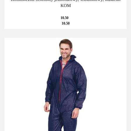
KOM
10.50
10.50