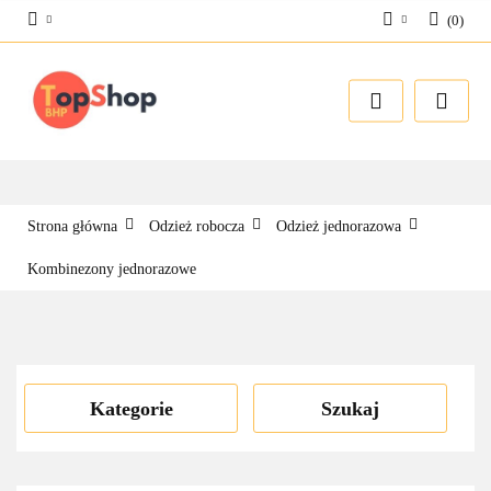
(
0
)
Zaloguj się
Zarejestruj się
Dodaj zgłoszenie
Strona główna
Odzież robocza
Odzież jednorazowa
Kombinezony jednorazowe
Kategorie
Szukaj