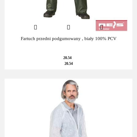
Fartuch przedni podgumowany , biały 100% PCV
20.54
20.54