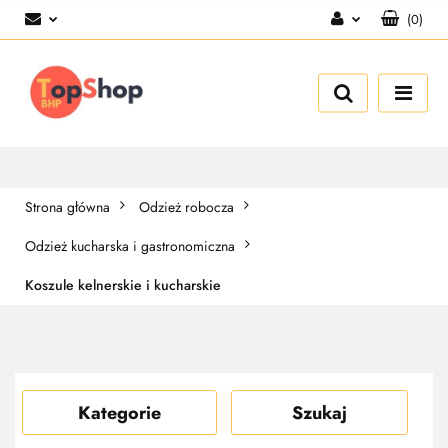
(
0
)
Zaloguj się
Zarejestruj się
Dodaj zgłoszenie
Strona główna
Odzież robocza
Odzież kucharska i gastronomiczna
Koszule kelnerskie i kucharskie
Kategorie
Szukaj