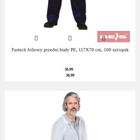
Fartuch foliowy przedni biały PE, 117X70 cm, 100 szt/opak
36.99
36.99