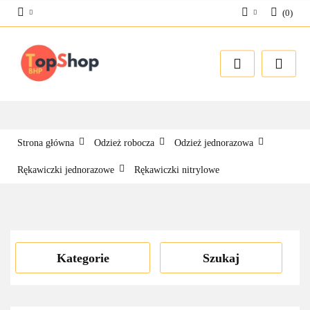
(
0
)
Zaloguj się
Zarejestruj się
Dodaj zgłoszenie
Strona główna
Odzież robocza
Odzież jednorazowa
Rękawiczki jednorazowe
Rękawiczki nitrylowe
Kategorie
Szukaj