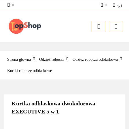
(
0
)
Zaloguj się
Zarejestruj się
Dodaj zgłoszenie
Strona główna
Odzież robocza
Odzież robocza odblaskowa
Kurtki robocze odblaskowe
Kurtka odblaskowa dwukolorowa
EXECUTIVE 5 w 1