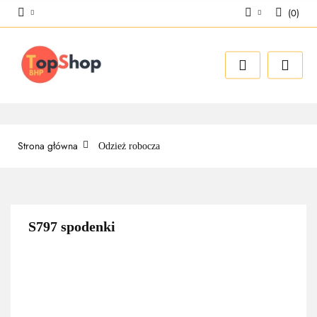
(
0
)
Zaloguj się
Zarejestruj się
Dodaj zgłoszenie
Strona główna
Odzież robocza
S797 spodenki