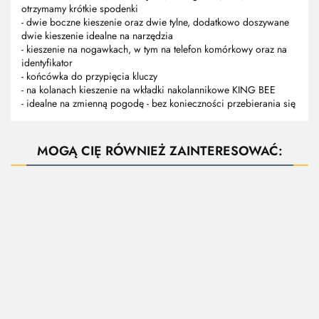
otrzymamy krótkie spodenki
- dwie boczne kieszenie oraz dwie tylne, dodatkowo doszywane
dwie kieszenie idealne na narzędzia
- kieszenie na nogawkach, w tym na telefon komórkowy oraz na
identyfikator
- końcówka do przypięcia kluczy
- na kolanach kieszenie na wkładki nakolannikowe KING BEE
- idealne na zmienną pogodę - bez konieczności przebierania się
MOGĄ CIĘ RÓWNIEŻ ZAINTERESOWAĆ:
BALTIC
Reis -
ARIA-J BLUZA
AJ-FW108 -
BEZRĘKAWNIK
BEZR
Kurtka
OCHRONNA
Fartuch
OCHRONNY
OCH
męska
Szara -różowa
152.77
wodoochronny