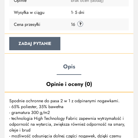
Opinie
brak ocen
(dodaj)
przechowa
Wysyłka w ciągu
1- 5 dni
Cena przesyłki
16
ZADAJ PYTANIE
Opis
Opinie i oceny (0)
Spodnie ochronne do pasa 2 w 1 z odpinanymi nogawkami.
- 65% poliester, 35% bawełna
- gramatura 300 g/m2
- technologia High Technology Fabric zapewnia wytrzymałość i
odporność na wytarcia, zwiększa również odporność na smary,
oleje i brud
- możliwość odsunięcia dolnej części nogawek, dzięki czemu