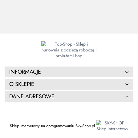
OCIEPLANY
OCI
ocieplana
, damska
52.66
odporny na
55.00
103.05
6
granatowo-
tłuszcze,
czarna
enzymy, soki
trawienne i
środki
dezynfekujące
INFORMACJE
O SKLEPIE
DANE ADRESOWE
Sklep internetowy na oprogramowaniu Sky-Shop.pl