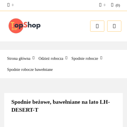
(
0
)
Zaloguj się
Zarejestruj się
Dodaj zgłoszenie
Strona główna
Odzież robocza
Spodnie robocze
Spodnie robocze bawełniane
Spodnie beżowe, bawełniane na lato LH-
DESERT-T