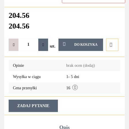
204.56
204.56
DO KOSZYKA
szt.
Do
Opinie
brak ocen
(dodaj)
przechowa
Wysyłka w ciągu
1- 5 dni
Cena przesyłki
16
ZADAJ PYTANIE
Opis