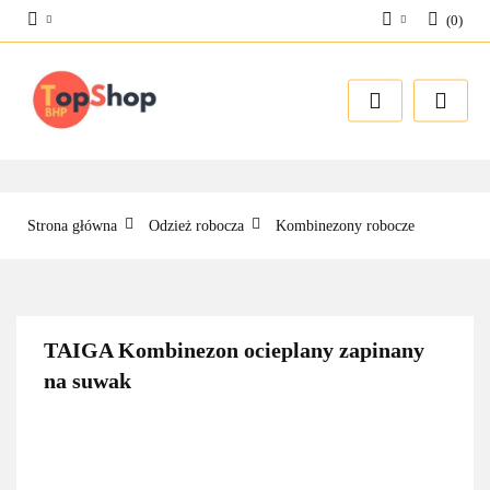
(
0
)
Zaloguj się
Zarejestruj się
Dodaj zgłoszenie
Strona główna
Odzież robocza
Kombinezony robocze
TAIGA Kombinezon ocieplany zapinany
na suwak