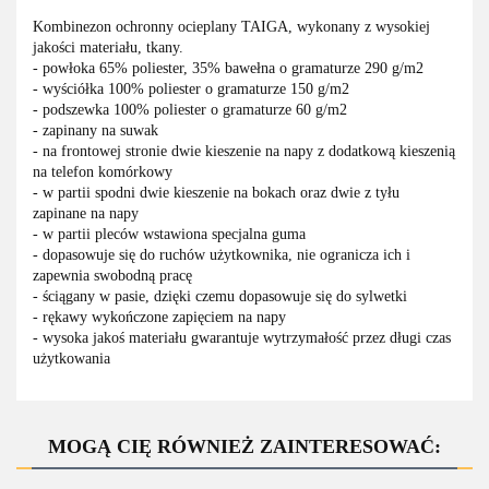
Kombinezon ochronny ocieplany TAIGA, wykonany z wysokiej
jakości materiału, tkany.
- powłoka 65% poliester, 35% bawełna o gramaturze 290 g/m2
- wyściółka 100% poliester o gramaturze 150 g/m2
- podszewka 100% poliester o gramaturze 60 g/m2
- zapinany na suwak
- na frontowej stronie dwie kieszenie na napy z dodatkową kieszenią
na telefon komórkowy
- w partii spodni dwie kieszenie na bokach oraz dwie z tyłu
zapinane na napy
- w partii pleców wstawiona specjalna guma
- dopasowuje się do ruchów użytkownika, nie ogranicza ich i
zapewnia swobodną pracę
- ściągany w pasie, dzięki czemu dopasowuje się do sylwetki
- rękawy wykończone zapięciem na napy
- wysoka jakoś materiału gwarantuje wytrzymałość przez długi czas
użytkowania
MOGĄ CIĘ RÓWNIEŻ ZAINTERESOWAĆ: