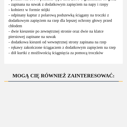
- zapinana na suwak z dodatkowym zapięciem na napy i rzepy
- kołnierz w formie stójki
- odpinany kaptur z polarową podszewką ściągany na troczki z
dodatkowym zapięciem na rzep dla lepszej ochrony głowy przed
chłodem
- dwie kieszenie po zewnętrznej stronie oraz dwie na klatce
piersiowej zapinane na suwak
- dodatkowa kieszeń od wewnętrznej strony zapinana na rzep
- rękawy zakończone ściągaczem z dodatkowym zapięciem na rzep
- dół kurtki z możliwością ściągnięcia za pomocą troczków
MOGĄ CIĘ RÓWNIEŻ ZAINTERESOWAĆ:
DUNCAN
Długa
Drelichowa
GALACTIC
Kurtka