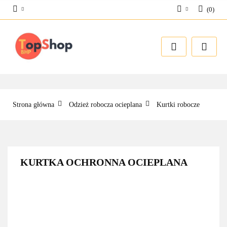
(
0
)
Zaloguj się
Zarejestruj się
Dodaj zgłoszenie
Strona główna
Odzież robocza ocieplana
Kurtki robocze
KURTKA OCHRONNA OCIEPLANA