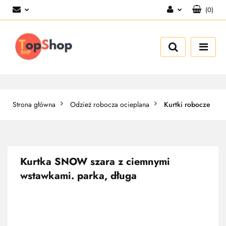
(
0
)
Zaloguj się
Zarejestruj się
Dodaj zgłoszenie
Strona główna
Odzież robocza ocieplana
Kurtki robocze
Kurtka SNOW szara z ciemnymi
wstawkami. parka, długa