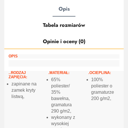
Opis
Tabela rozmiarów
Opinie i oceny (0)
OPIS
..RODZAJ
.MATERIAŁ:
.OCIEPLINA:
ZAPIĘCIA:
65%
100%
zapinane na
poliester/
poliester o
zamek kryty
35%
gramaturze
listwą,
bawełna,
200 g/m2,
gramatura
290 g/m2,
wykonany z
wysokiej