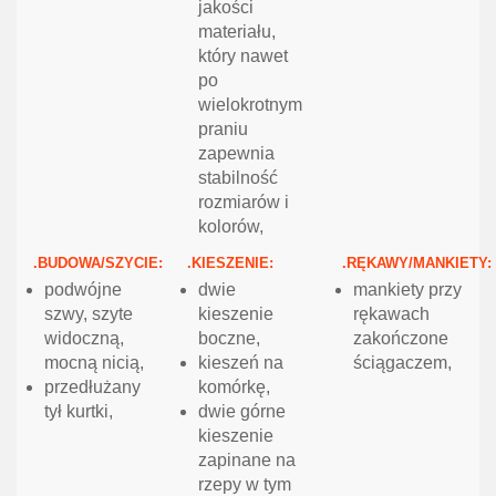
jakości
materiału,
który nawet
po
wielokrotnym
praniu
zapewnia
stabilność
rozmiarów i
kolorów,
.BUDOWA/SZYCIE:
.KIESZENIE:
.RĘKAWY/MANKIETY:
podwójne
dwie
mankiety przy
szwy, szyte
kieszenie
rękawach
widoczną,
boczne,
zakończone
mocną nicią,
kieszeń na
ściągaczem,
przedłużany
komórkę,
tył kurtki,
dwie górne
kieszenie
zapinane na
rzepy w tym