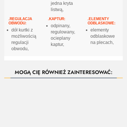
jedna kryta
listwą,
.REGULACJA
.KAPTUR:
.ELEMENTY
OBWODU:
ODBLASKOWE:
odpinany,
dół kurtki z
elementy
regulowany,
możliwością
odblaskowe
ocieplany
regulacji
na plecach,
kaptur,
obwodu,
MOGĄ CIĘ RÓWNIEŻ ZAINTERESOWAĆ:
Spodnie
DUNCAN
Długa
Drelichowa
GA
ocieplane
Kurtka
FULSON
kurtka
kurtka
K